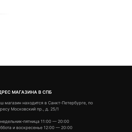
based
3,990
₽
on
0
5
0
customer
out
ratings
2,990
₽
of
based
Под заказ
on
Под заказ
customer
ratings
ДРЕС МАГАЗИНА В СПБ
ш магазин находится в Санкт-Петербурге, по
ресу Московский пр., д. 25/1
недельник-пятница 11:00 — 20:00
ббота и воскресенье 12:00 — 20:00