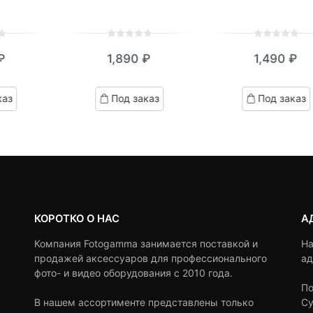
0
5
0
0
5
0
₽
1,890
₽
1,490
₽
out
out
of
of
based
based
каз
Под заказ
Под заказ
on
on
customer
customer
ratings
ratings
КОРОТКО О НАС
А
Компания Fotogamma занимается поставкой и
На
продажей аксессуаров для профессионального
ад
фото- и видео оборудования с 2010 года.
По
В нашем ассортименте представлены только
Су