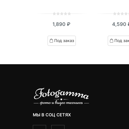
0
5
0
0
5
0
1,890
₽
4,590
490
₽
out
out
of
of
based
based
ed
Под заказ
Под за
д заказ
on
on
customer
customer
omer
ratings
ratings
ngs
МЫ В СОЦ СЕТЯХ