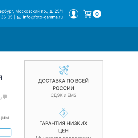
рбург, Московский пр., д. 25/1
МОЙ ПРОФИЛЬ
0
-36-35
|
info@foto-gamma.ru
Корзина пуста.
я
ДОСТАВКА ПО ВСЕЙ
РОССИИ
СДЭК и EMS
в
ющим
ГАРАНТИЯ НИЗКИХ
ЦЕН