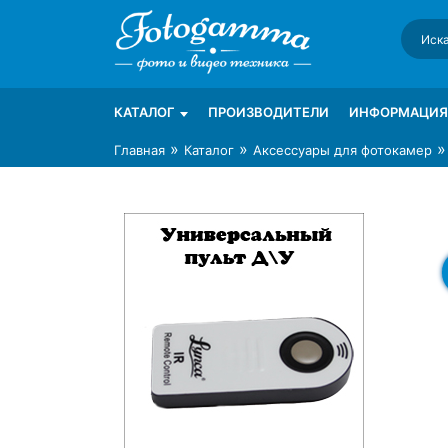
Skip
to
content
Интернет-магазин фототехники Foto-Ga
Магазин фотоаксессуаров foto-gamma.ru
КАТАЛОГ
ПРОИЗВОДИТЕЛИ
ИНФОРМАЦИЯ
»
»
Главная
Каталог
Аксессуары для фотокамер