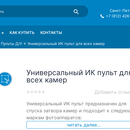
Санкт-Пете
+7 (812) 426
mma в СПб
КАК КУПИТЬ
КОНТАКТЫ
»
»
Пульты Д/У
Универсальный ИК пульт для всех камер
Универсальный ИК пульт дл
всех камер
Добавить отзы
0
5
0
Универсальный ИК пульт предназначен для
out
of
спуска затвора камер и подходит к следу
based
маркам фотоаппаратов:
on
читать далее...
customer