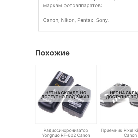
маркам фотоаппаратов:
Canon, Nikon, Pentax, Sony.
Похожие
НЕТ НА СКЛАДЕ, НО
НЕТ НА СКЛА
СКЛАДЕ, НО
ДОСТУПНО ПОД ЗАКАЗ.
ДОСТУПНО ПОД
ПОД ЗАКАЗ.
Радиосинхронизатор
Приемник Pixel K
B-LG500 для
Yongnuo RF-602 Canon
Canon
ителя LG