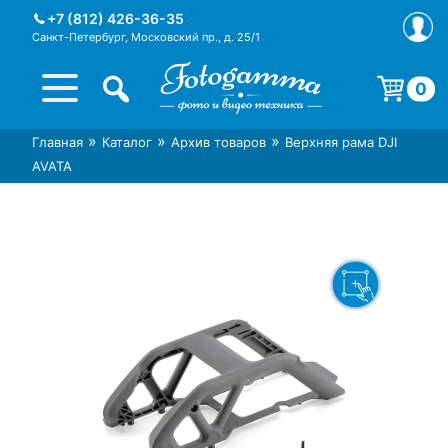
Skip
+7 (812) 426-36-35
to
Санкт-Петербург, Московский пр., д. 25/1
content
0
Корзина пуста.
»
»
»
Главная
Каталог
Архив товаров
Верхняя рама DJI
Интернет-магазин фототехники
Магазин фотоаксессуаров foto-
AVATA
Foto-Gamma в СПб
gamma.ru