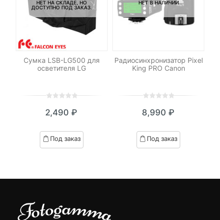
НЕТ НА СКЛАДЕ, НО
НЕТ В НАЛИЧИИ
ДОСТУПНО ПОД ЗАКАЗ.
-
C-
Сумка LSB-LG500 для
Радиосинхронизатор Pixel
Св
осветителя LG
King PRO Canon
0
5
0
0
5
0
2,490
₽
8,990
₽
out
out
of
of
based
based
Под заказ
Под заказ
on
on
customer
customer
ratings
ratings