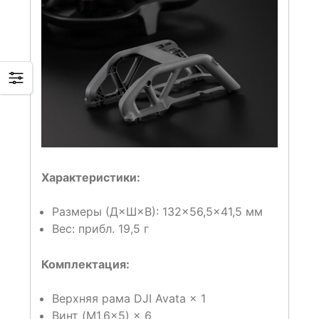
Характеристики:
Размеры (Д×Ш×В): 132×56,5×41,5 мм
Вес: прибл. 19,5 г
Комплектация:
Верхняя рама DJI Avata × 1
Винт (M1,6×5) × 6