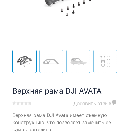
Верхняя рама DJI AVATA
Добавить отзыв
0
5
0
Верхняя рама DJI Avata имеет съемную
out
of
конструкцию, что позволяет заменить ее
based
самостоятельно.
on