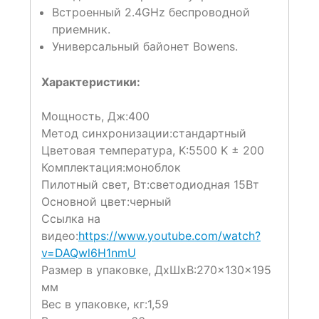
Встроенный 2.4GHz беспроводной
приемник.
Универсальный байонет Bowens.
Характеристики:
Мощность, Дж:
400
Метод синхронизации:
стандартный
Цветовая температура, K:
5500 K ± 200
Комплектация:
моноблок
Пилотный свет, Вт:
светодиодная 15Вт
Основной цвет:
черный
Cсылка на
видео:
https://www.youtube.com/watch?
v=DAQwl6H1nmU
Размер в упаковке, ДxШxВ:
270×130×195
мм
Вес в упаковке, кг:
1,59