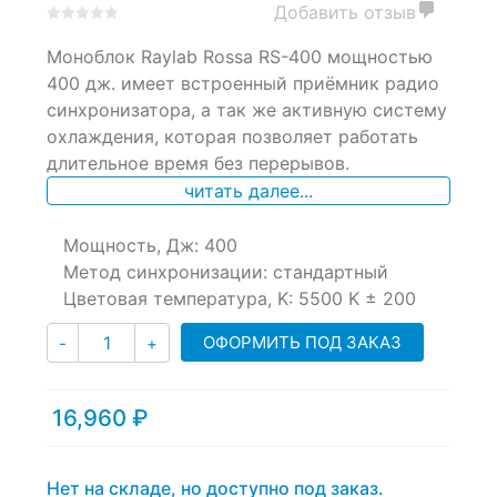
Добавить отзыв
0
5
0
Моноблок Raylab Rossa RS-400 мощностью
out
of
400 дж. имеет встроенный приёмник радио
based
синхронизатора, а так же активную систему
on
охлаждения, которая позволяет работать
customer
ratings
длительное время без перерывов.
читать далее...
Мощность, Дж: 400
Метод синхронизации: стандартный
Цветовая температура, K: 5500 K ± 200
Количество
ОФОРМИТЬ ПОД ЗАКАЗ
-
+
16,960
₽
Нет на складе, но доступно под заказ.