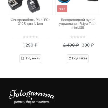
-88%
я
Синхрокабель Pixel FC-
Беспроводной пульт
312S для Nikon
управления Feiyu Tech
И
miniUSB
0
5
0
0
5
0
1,290
₽
2,490
₽
300
₽
out
out
Текущая
Первоначал
of
of
цена:
цена
based
based
Под заказ
Под заказ
on
on
300 ₽.
составляла
customer
customer
2,490 ₽.
ratings
ratings