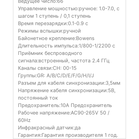
Ведущее число:
66
Управление мощностью:
ручное: 1.0-7.0, с
шагом 1 ступень / 0,1 ступень
Время перезарядки:
0.1-0.9 с
Режимы вспышки:
ручной
Байонетное крепление:
Bowens
Длительность импульса:
1/800-1/2200 с
Приёмник беспроводного
сигнала:
встроенный, частота 2.4 ГГц
Каналы связи:
СН: 00-15
Группы:
GR: A/B/C/D/E/F/G/H/I/J
Разъем для кабеля синхронизации:
3,5мм
Напряжение кабеля синхронизации:
5B,
постоянный ток
Предохранитель:
10A Предохранитель
Рабочее напряжение:
AC90-265V 50 /
60Hz
Инфракрасный датчик:
да
Гарантия:
Гарантия производителя 1 год.