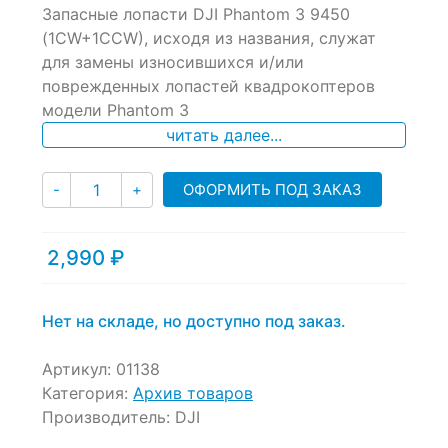
Запасные лопасти DJI Phantom 3 9450
out
of
(1CW+1CCW), исходя из названия, служат
based
для замены износившихся и/или
on
поврежденных лопастей квадрокоптеров
customer
ratings
модели Phantom 3
читать далее...
Количество
ОФОРМИТЬ ПОД ЗАКАЗ
-
+
2,990
₽
Нет на складе, но доступно под заказ.
Артикул:
01138
Категория:
Архив товаров
Производитель:
DJI