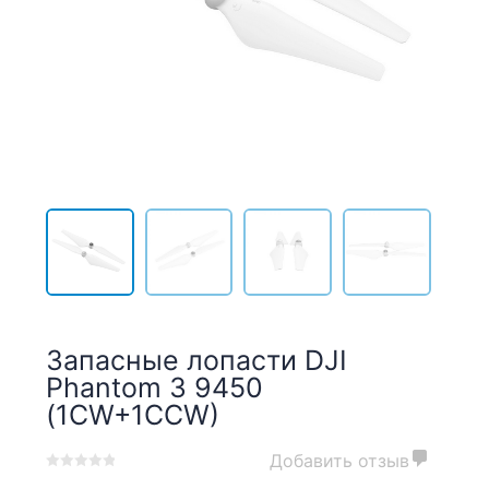
Запасные лопасти DJI
Phantom 3 9450
(1CW+1CCW)
Добавить отзыв
0
5
0