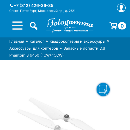
Skip
+7 (812) 426-36-35
to
Санкт-Петербург, Московский пр., д. 25/1
content
0
Корзина пуста.
»
»
»
Главная
Каталог
Квадрокоптеры и аксессуары
Интернет-магазин фототехники
Магазин фотоаксессуаров foto-
»
Аксессуары для коптеров
Запасные лопасти DJI
Foto-Gamma в СПб
gamma.ru
Phantom 3 9450 (1CW+1CCW)