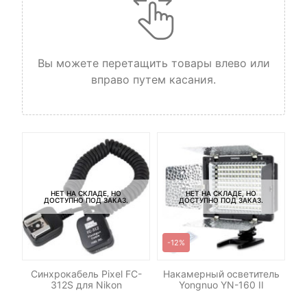
Вы можете перетащить товары влево или
вправо путем касания.
НЕТ НА СКЛАДЕ, НО
НЕТ НА СКЛАДЕ, НО
ДОСТУПНО ПОД ЗАКАЗ.
ДОСТУПНО ПОД ЗАКАЗ.
-12%
-
ет
Синхрокабель Pixel FC-
Накамерный осветитель
Св
ny
312S для Nikon
Yongnuo YN-160 II