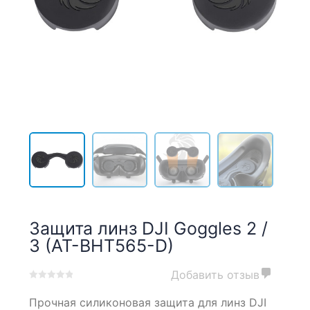
Защита линз DJI Goggles 2 /
3 (AT-BHT565-D)
Добавить отзыв
0
5
0
Прочная силиконовая защита для линз DJI
out