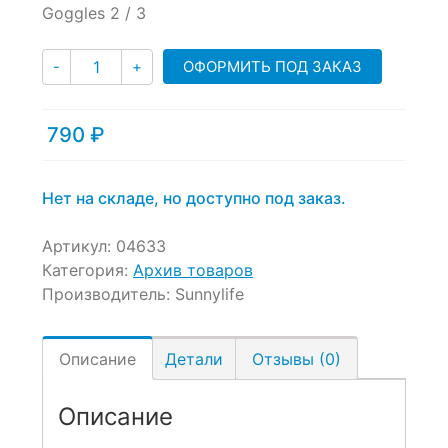
of
Goggles 2 / 3
based
on
Количество
customer
ОФОРМИТЬ ПОД ЗАКАЗ
-
+
ratings
790
₽
Нет на складе, но доступно под заказ.
Артикул:
04633
Категория:
Архив товаров
Производитель:
Sunnylife
Описание
Детали
Отзывы (0)
Описание