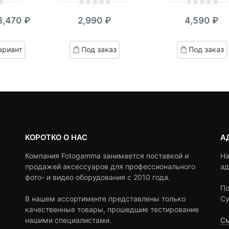
0
5
0
0
5
0
3,470
₽
2,990
₽
4,590
₽
out
out
кущая
ервоначальная
of
of
на:
ена
based
based
ариант
Под заказ
Под заказ
on
on
,470 ₽.
оставляла
customer
customer
4,200 ₽.
ratings
ratings
КОРОТКО О НАС
А
Компания Fotogamma занимается поставкой и
На
продажей аксессуаров для профессионального
ад
фото- и видео оборудования с 2010 года.
По
В нашем ассортименте представлены только
Су
качественные товары, прошедшие тестирование
нашими специалистами.
См