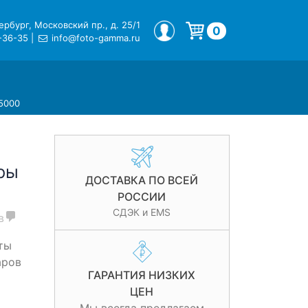
рбург, Московский пр., д. 25/1
МОЙ ПРОФИЛЬ
0
-36-35
|
info@foto-gamma.ru
Корзина пуста.
5000
ры
ДОСТАВКА ПО ВСЕЙ
РОССИИ
СДЭК и EMS
в
ты
аров
ГАРАНТИЯ НИЗКИХ
ЦЕН