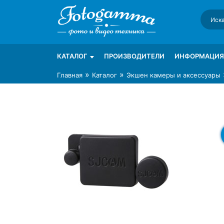
Skip
to
content
Интернет-магазин фототехники Foto-Ga
Магазин фотоаксессуаров foto-gamma.ru
КАТАЛОГ
ПРОИЗВОДИТЕЛИ
ИНФОРМАЦИЯ
»
»
Главная
Каталог
Экшен камеры и аксессуары