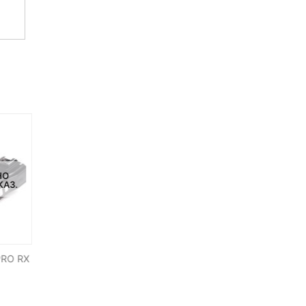
НО
НЕТ НА СКЛАДЕ, НО
НЕТ В НАЛИЧИИ
КАЗ.
ДОСТУПНО ПОД ЗАКАЗ.
PRO RX
Карта памяти micro SDHC
Радиосинхронизатор Pix
32Gb Samsung EVO Plus V2
King PRO Canon
UHS-I + ADP (95/20 Mb/s)