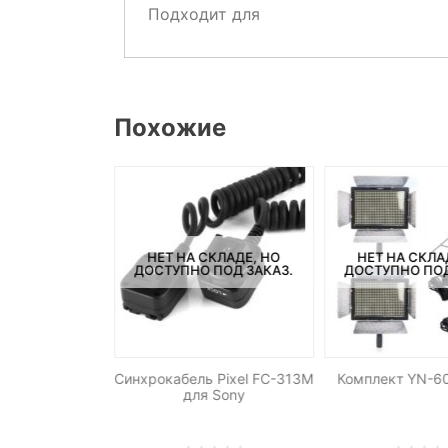
Подходит для
Похожие
НЕТ НА СКЛАДЕ, НО
НЕТ НА СКЛА
СКЛАДЕ, НО
ДОСТУПНО ПОД ЗАКАЗ.
ДОСТУПНО ПОД
ПОД ЗАКАЗ.
Синхрокабель Pixel FC-313M
Комплект YN-60
B-LG500 для
для Sony
ителя LG