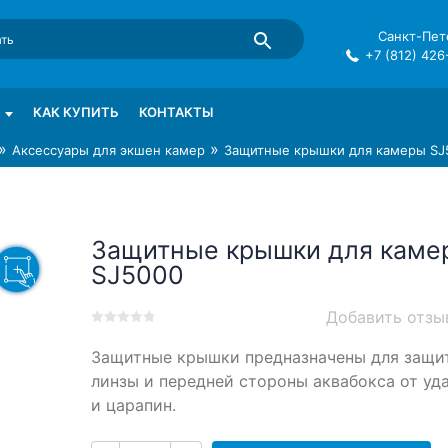
Санкт-Пете
+7 (812) 426
mma в СПб
КАК КУПИТЬ
КОНТАКТЫ
»
»
Аксессуары для экшен камер
Защитные крышки для камеры SJ
Защитные крышки для каме
SJ5000
Добавить отзы
0
5
0
Защитные крышки предназначены для защи
out
of
линзы и передней стороны аквабокса от уд
based
и царапин.
on
customer