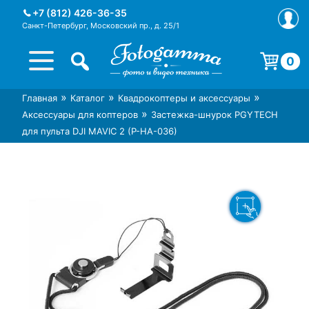
Skip
+7 (812) 426-36-35
to
Санкт-Петербург, Московский пр., д. 25/1
content
0
Корзина пуста.
»
»
»
Главная
Каталог
Квадрокоптеры и аксессуары
Интернет-магазин фототехники
Магазин фотоаксессуаров foto-
»
Аксессуары для коптеров
Застежка-шнурок PGYTECH
Foto-Gamma в СПб
gamma.ru
для пульта DJI MAVIC 2 (P-HA-036)