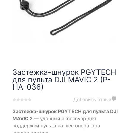
Застежка-шнурок PGYTECH
для пульта DJI MAVIC 2 (P-
HA-036)
Добавить отзыв
0
5
0
Застежка-шнурок PGYTECH для пульта DJI
out
of
MAVIC 2
— удобный аксессуар для
based
поддержки пульта на шее оператора
on
квадрокоптера.
customer