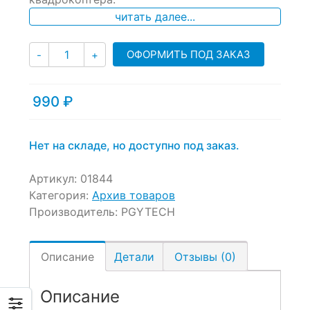
ratings
читать далее...
Количество
ОФОРМИТЬ ПОД ЗАКАЗ
-
+
990
₽
Нет на складе, но доступно под заказ.
Артикул:
01844
Категория:
Архив товаров
Производитель:
PGYTECH
Описание
Детали
Отзывы (0)
Описание