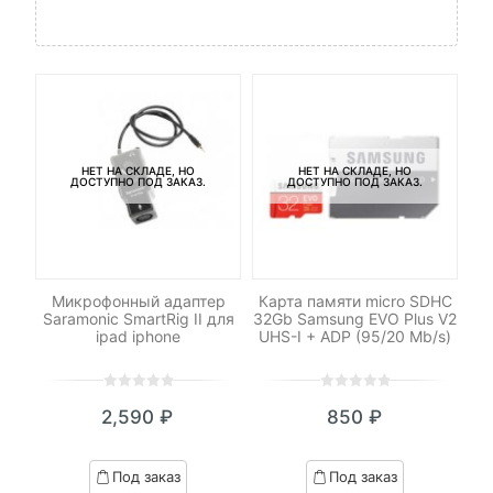
НЕТ НА СКЛАДЕ, НО
НЕТ НА СКЛАДЕ, НО
ДОСТУПНО ПОД ЗАКАЗ.
ДОСТУПНО ПОД ЗАКАЗ.
xel
Микрофонный адаптер
Карта памяти micro SDHC
П
Saramonic SmartRig II для
32Gb Samsung EVO Plus V2
ipad iphone
UHS-I + ADP (95/20 Mb/s)
0
5
0
0
5
0
2,590
₽
850
₽
out
out
of
of
based
based
Под заказ
Под заказ
on
on