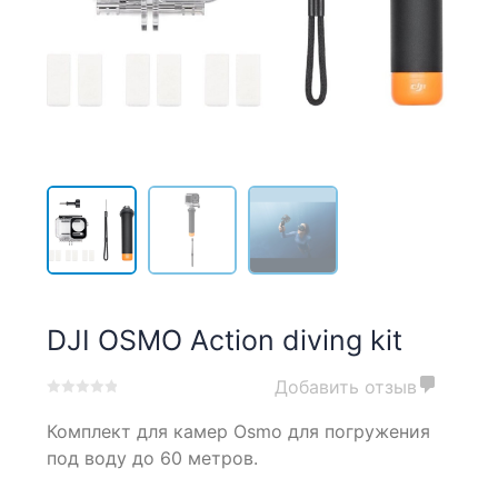
DJI OSMO Action diving kit
Добавить отзыв
0
5
0
Комплект для камер Osmo для погружения
out
of
под воду до 60 метров.
based
on