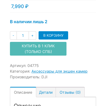
customer
7,990
₽
ratings
В наличии лишь 2
Количество
В КОРЗИНУ
-
+
КУПИТЬ В 1 КЛИК
(ТОЛЬКО СПБ)
Артикул:
04775
Категория:
Аксессуары для экшен камер
Производитель:
DJI
Описание
Детали
Отзывы (0)
Описание