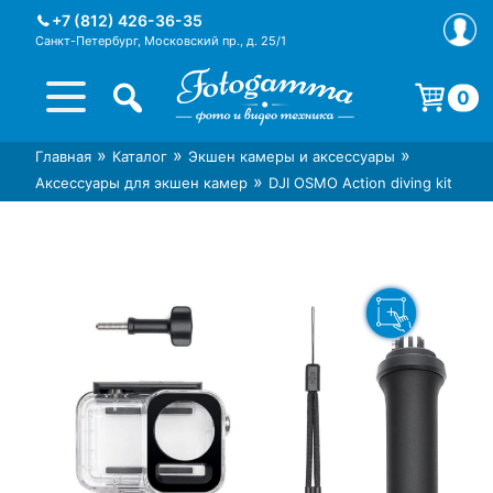
Skip
+7 (812) 426-36-35
to
Санкт-Петербург, Московский пр., д. 25/1
content
0
Корзина пуста.
»
»
»
Главная
Каталог
Экшен камеры и аксессуары
Интернет-магазин фототехники
Магазин фотоаксессуаров foto-
»
Аксессуары для экшен камер
DJI OSMO Action diving kit
Foto-Gamma в СПб
gamma.ru