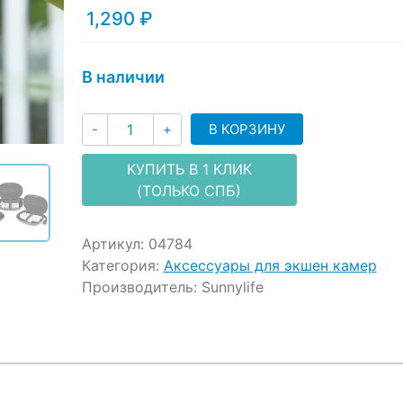
customer
1,290
₽
ratings
В наличии
Количество
В КОРЗИНУ
-
+
КУПИТЬ В 1 КЛИК
(ТОЛЬКО СПБ)
Артикул:
04784
Категория:
Аксессуары для экшен камер
Производитель:
Sunnylife