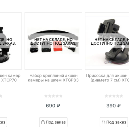
ДЕ, НО
НЕТ НА СКЛАДЕ, НО
НЕТ НА СКЛАДЕ, 
 ЗАКАЗ.
ДОСТУПНО ПОД ЗАКАЗ.
ДОСТУПНО ПОД ЗА
шен камер
Набор креплений экшен
Присоска для экшен
м XTGP70
камеры на шлем XTGP83
(диаметр 7 см) XT
0
5
0
0
5
0
690
₽
390
₽
out
out
of
of
based
based
каз
Под заказ
Под заказ
on
on
customer
customer