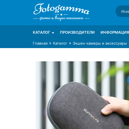
Skip
to
content
Интернет-магазин фототехники Foto-Ga
Магазин фотоаксессуаров foto-gamma.ru
КАТАЛОГ
ПРОИЗВОДИТЕЛИ
ИНФОРМАЦИЯ
»
»
Главная
Каталог
Экшен камеры и аксессуары