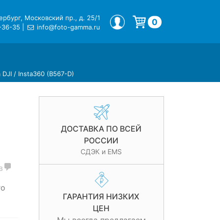
рбург, Московский пр., д. 25/1
МОЙ ПРОФИЛЬ
0
-36-35
|
info@foto-gamma.ru
Корзина пуста.
DJI / Insta360 (B567-D)
ДОСТАВКА ПО ВСЕЙ
РОССИИ
СДЭК и EMS
в
го
ГАРАНТИЯ НИЗКИХ
ЦЕН