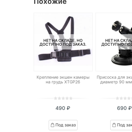
Похожие
СКЛАДЕ, НО
НЕТ НА СКЛАДЕ, НО
НЕТ НА СКЛА
ПОД ЗАКАЗ.
ДОСТУПНО ПОД ЗАКАЗ.
ДОСТУПНО ПОД
пления экшен
Крепление экшен камеры
Присоска для эк
 XTGP18
на грудь XTGP26
диаметр 90 м
0
5
0
0
5
0
90
₽
490
₽
690
₽
out
out
of
of
ed
based
based
д заказ
Под заказ
Под за
on
on
omer
customer
customer