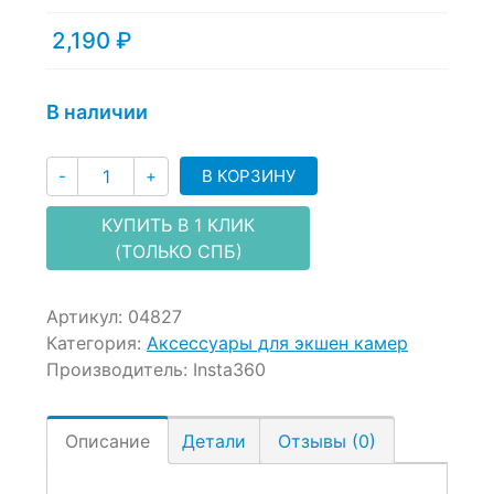
out
of
2,190
₽
based
on
customer
В наличии
ratings
Количество
В КОРЗИНУ
-
+
КУПИТЬ В 1 КЛИК
(ТОЛЬКО СПБ)
Артикул:
04827
Категория:
Аксессуары для экшен камер
Производитель:
Insta360
Описание
Детали
Отзывы (0)