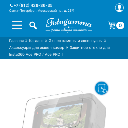
Skip
+7 (812) 426-36-35
to
Санкт-Петербург, Московский пр., д. 25/1
content
0
Корзина пуста.
»
»
»
Главная
Каталог
Экшен камеры и аксессуары
Интернет-магазин фототехники
Магазин фотоаксессуаров foto-
»
Аксессуары для экшен камер
Защитное стекло для
Foto-Gamma в СПб
gamma.ru
Insta360 Ace PRO / Ace PRO II