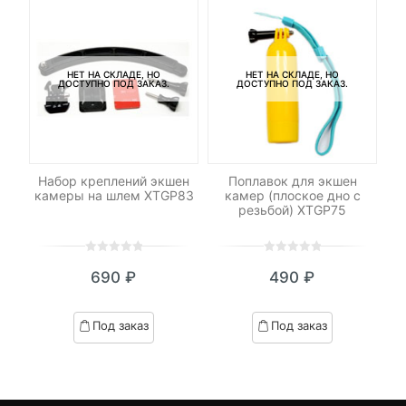
НЕТ НА СКЛАДЕ, НО
НЕТ НА СКЛАДЕ, НО
ДОСТУПНО ПОД ЗАКАЗ.
ДОСТУПНО ПОД ЗАКАЗ.
я
Набор креплений экшен
Поплавок для экшен
По
че
камеры на шлем XTGP83
камер (плоское дно с
резьбой) XTGP75
0
5
0
0
5
0
690
₽
490
₽
out
out
of
of
based
based
Под заказ
Под заказ
on
on
customer
customer
ratings
ratings