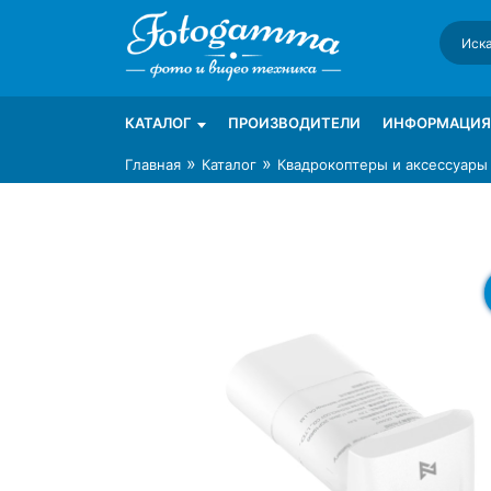
Skip
to
content
Интернет-магазин фототехники Foto-Ga
Магазин фотоаксессуаров foto-gamma.ru
КАТАЛОГ
ПРОИЗВОДИТЕЛИ
ИНФОРМАЦИЯ
»
»
Главная
Каталог
Квадрокоптеры и аксессуары