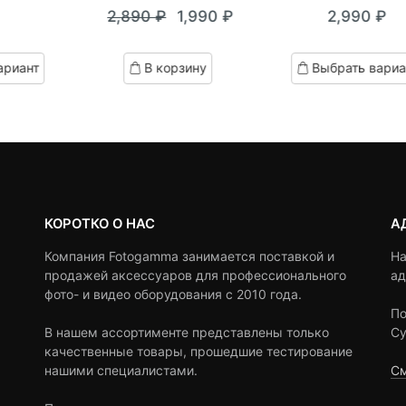
2,890
₽
1,990
₽
2,990
₽
out
out
Текущая
Первоначальная
of
of
цена:
цена
based
based
ариант
В корзину
Выбрать вариа
on
on
1,990 ₽.
составляла
customer
customer
2,890 ₽.
ratings
ratings
КОРОТКО О НАС
А
Компания Fotogamma занимается поставкой и
На
продажей аксессуаров для профессионального
ад
фото- и видео оборудования с 2010 года.
По
В нашем ассортименте представлены только
Су
качественные товары, прошедшие тестирование
нашими специалистами.
См