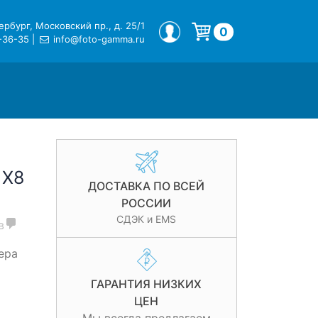
рбург, Московский пр., д. 25/1
МОЙ ПРОФИЛЬ
0
-36-35
|
info@foto-gamma.ru
Корзина пуста.
 X8
ДОСТАВКА ПО ВСЕЙ
РОССИИ
СДЭК и EMS
в
ера
ГАРАНТИЯ НИЗКИХ
ЦЕН