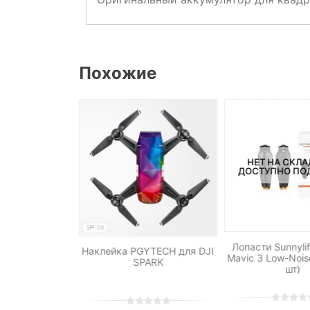
Похожие
НЕТ НА СКЛА
ДОСТУПНО ПОД
ylife для Spark
Лопасти Sunnyli
Наклейка PGYTECH для DJI
) 4730F
Mavic 3 Low-Nois
SPARK
шт)
0
5
0