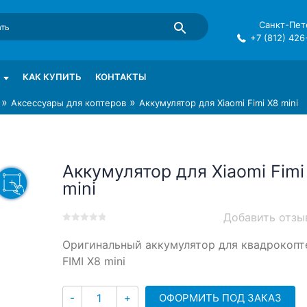
Санкт-Пете
+7 (812) 426
mma в СПб
КАК КУПИТЬ
КОНТАКТЫ
»
»
Аксессуары для коптеров
Аккумулятор для Xiaomi Fimi X8 mini
Аккумулятор для Xiaomi Fimi
mini
Добавить отзы
0
5
0
Оригинальный аккумулятор для квадрокопт
out
of
FIMI X8 mini
based
on
Количество
customer
ОФОРМИТЬ ПОД ЗАКАЗ
-
+