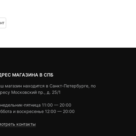
1,390
₽
1,190
₽
out
out
of
of
based
based
нт
В корзину
Под заказ
on
on
customer
customer
ratings
ratings
ДРЕС МАГАЗИНА В СПБ
ш магазин находится в Санкт-Петербурге, по
ресу Московский пр., д. 25/1
недельник-пятница 11:00 — 20:00
ббота и воскресенье 12:00 — 20:00
отреть контакты