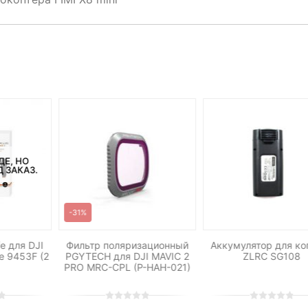
ДЕ, НО
 ЗАКАЗ.
-31%
fe для DJI
Фильтр поляризационный
Аккумулятор для ко
e 9453F (2
PGYTECH для DJI MAVIC 2
ZLRC SG108
PRO MRC-CPL (P-HAH-021)
0
5
0
0
5
0