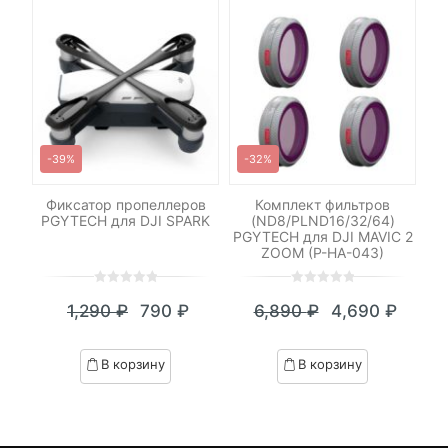
-39%
-32%
 5W
Фиксатор пропеллеров
Комплект фильтров
П
PGYTECH для DJI SPARK
(ND8/PLND16/32/64)
PGYTECH для DJI MAVIC 2
ZOOM (P-HA-043)
0
5
0
0
5
0
1,290
₽
790
₽
6,890
₽
4,690
₽
out
out
Текущая
Первоначальная
Текущая
Первоначал
of
of
цена:
цена
цена:
цена
based
based
В корзину
В корзину
on
on
790 ₽.
составляла
4,690 ₽.
составляла
customer
customer
1,290 ₽.
6,890 ₽.
ratings
ratings