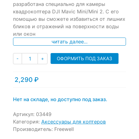
of
разработана специально для камеры
based
квадрокоптера DJI Mavic Mini/Mini 2. С его
on
помощью вы сможете избавиться от лишних
customer
ratings
бликов и отражений на поверхности воды
или окон
читать далее...
Количество
ОФОРМИТЬ ПОД ЗАКАЗ
-
+
2,290
₽
Нет на складе, но доступно под заказ.
Артикул:
03449
Категория:
Аксессуары для коптеров
Производитель:
Freewell