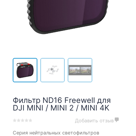
Фильтр ND16 Freewell для
DJI MINI / MINI 2 / MINI 4K
Добавить отзыв
0
5
0
Серия нейтральных светофильтров
out