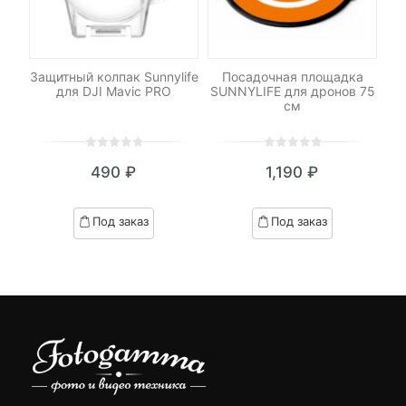
I
Защитный колпак Sunnylife
Посадочная площадка
Пр
для DJI Mavic PRO
SUNNYLIFE для дронов 75
см
0
5
0
0
5
0
₽
490
₽
1,190
₽
out
out
я
начальная
of
of
based
based
Под заказ
Под заказ
on
on
₽.
вляла
customer
customer
 ₽.
ratings
ratings