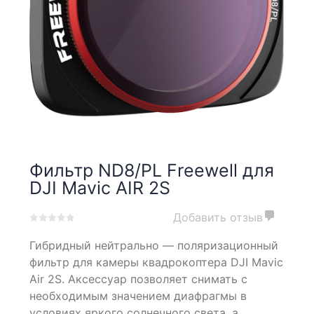
Фильтр ND8/PL Freewell для
DJI Mavic AIR 2S
Добавить отзыв
0
5
0
Гибридный нейтрально — поляризационный
out
of
фильтр для камеры квадрокоптера DJI Mavic
based
Air 2S. Аксессуар позволяет снимать с
on
необходимым значением диафрагмы в
customer
ratings
условиях яркого солнечного света, а