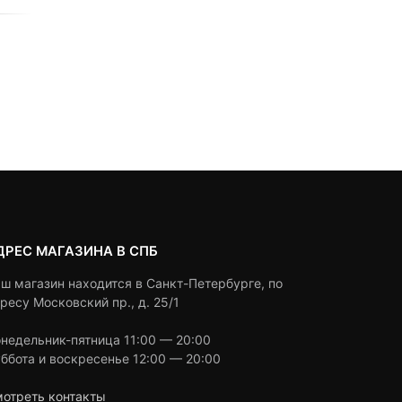
0
5
0
0
5
0
1,190
₽
2,890
₽
1,990
₽
out
out
Текуща
Первон
of
of
цена:
цена
based
based
Под заказ
В корзину
on
on
1,990 ₽.
состав
customer
customer
2,890 ₽
ratings
ratings
ДРЕС МАГАЗИНА В СПБ
ш магазин находится в Санкт-Петербурге, по
ресу Московский пр., д. 25/1
недельник-пятница 11:00 — 20:00
ббота и воскресенье 12:00 — 20:00
отреть контакты