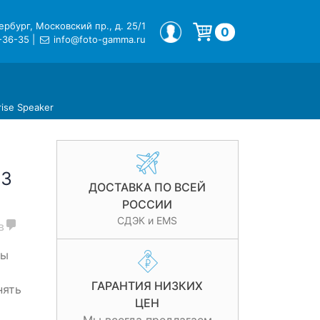
рбург, Московский пр., д. 25/1
МОЙ ПРОФИЛЬ
0
-36-35
|
info@foto-gamma.ru
Корзина пуста.
rise Speaker
 3
ДОСТАВКА ПО ВСЕЙ
РОССИИ
СДЭК и EMS
в
бы
ГАРАНТИЯ НИЗКИХ
нять
ЦЕН