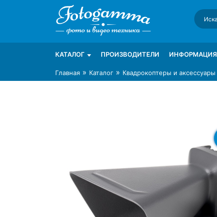
Skip
to
content
Интернет-магазин фототехники Foto-Ga
Магазин фотоаксессуаров foto-gamma.ru
КАТАЛОГ
ПРОИЗВОДИТЕЛИ
ИНФОРМАЦИЯ
»
»
Главная
Каталог
Квадрокоптеры и аксессуары