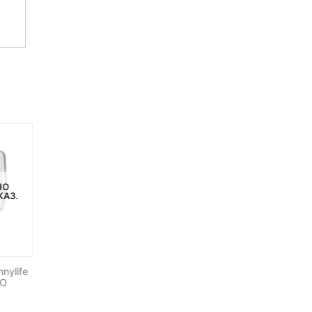
НО
НЕТ НА СКЛАДЕ, НО
КАЗ.
ДОСТУПНО ПОД ЗАКАЗ.
-31%
nylife
Посадочная площадка
Фильтр поляризационны
RO
SUNNYLIFE для дронов 75
PGYTECH для DJI MAVIC
см
PRO MRC-CPL (P-HAH-02