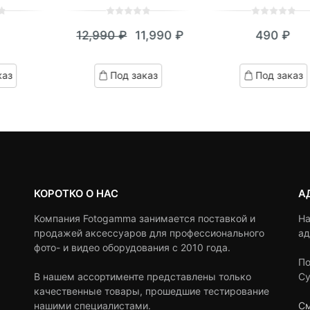
0
5
0
0
5
0
12,990
₽
11,990
₽
490
₽
out
out
Текущая
Первоначальная
of
of
цена:
цена
based
based
каз
Под заказ
Под заказ
on
on
11,990 ₽.
составляла
customer
customer
12,990 ₽.
ratings
ratings
КОРОТКО О НАС
А
Компания Fotogamma занимается поставкой и
На
продажей аксессуаров для профессионального
ад
фото- и видео оборудования с 2010 года.
По
В нашем ассортименте представлены только
Су
качественные товары, прошедшие тестирование
нашими специалистами.
См