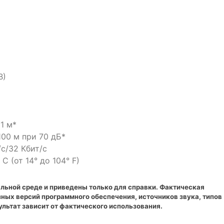
В)
1 м*
00 м при 70 дБ*
с/32 Кбит/с
C (от 14° до 104° F)
льной среде и приведены только для справки. Фактическая
зных версий программного обеспечения, источников звука, типов
ультат зависит от фактического использования.