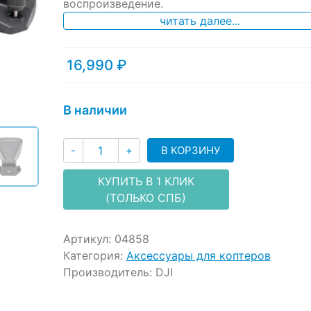
ratings
воспроизведение.
читать далее...
16,990
₽
В наличии
Количество
В КОРЗИНУ
-
+
КУПИТЬ В 1 КЛИК
(ТОЛЬКО СПБ)
Артикул:
04858
Категория:
Аксессуары для коптеров
Производитель:
DJI