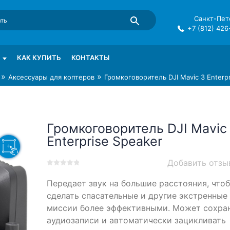
Санкт-Пете
+7 (812) 426
mma в СПб
КАК КУПИТЬ
КОНТАКТЫ
»
»
Аксессуары для коптеров
Громкоговоритель DJI Mavic 3 Enterp
Громкоговоритель DJI Mavic
Enterprise Speaker
Добавить отзы
0
5
0
Передает звук на большие расстояния, что
out
of
сделать спасательные и другие экстренные
based
миссии более эффективными. Может сохра
on
аудиозаписи и автоматически зацикливать
customer