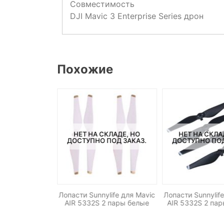
Совместимость
DJI Mavic 3 Enterprise Series дрон
Похожие
НЕТ НА СКЛАДЕ, НО
НЕТ НА СКЛА
СКЛАДЕ, НО
ДОСТУПНО ПОД ЗАКАЗ.
ДОСТУПНО ПОД
ПОД ЗАКАЗ.
Лопасти Sunnylife для Mavic
Лопасти Sunnylif
ylife для Mavic
AIR 5332S 2 пары белые
AIR 5332S 2 па
1 пара черные