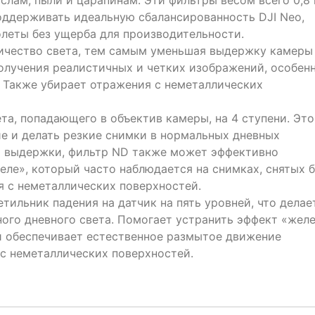
слам, пыли и царапинам. Эти фильтры весом всего 0,8 
оддерживать идеальную сбалансированность DJI Neo,
олеты без ущерба для производительности.
ичество света, тем самым уменьшая выдержку камеры
получения реалистичных и четких изображений, особен
. Также убирает отражения с неметаллических
а, попадающего в объектив камеры, на 4 ступени. Это
е и делать резкие снимки в нормальных дневных
ю выдержки, фильтр ND также может эффективно
ле», который часто наблюдается на снимках, снятых б
я с неметаллических поверхностей.
ильник падения на датчик на пять уровней, что делае
ого дневного света. Помогает устранить эффект «желе
и обеспечивает естественное размытое движение
 с неметаллических поверхностей.