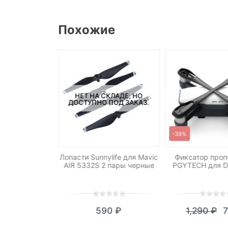
Похожие
НЕТ НА СКЛАДЕ, НО
ДОСТУПНО ПОД ЗАКАЗ.
-39%
 для коптера
Лопасти Sunnylife для Mavic
Фиксатор проп
C Q500
AIR 5332S 2 пары черные
PGYTECH для D
0
5
0
0
5
0
390
₽
590
₽
1,290
₽
out
out
Те
П
of
of