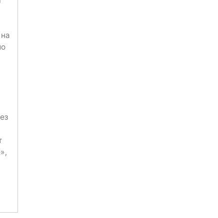
г
 на
но
ез
т
»,