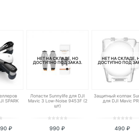
НЕТ НА СКЛАДЕ, НО
НЕТ НА СКЛАДЕ, 
ДОСТУПНО ПОД ЗАКАЗ.
ДОСТУПНО ПОД ЗА
еллеров
Лопасти Sunnylife для DJI
Защитный колпак Sun
JI SPARK
Mavic 3 Low-Noise 9453F (2
для DJI Mavic P
шт)
0
5
0
0
5
0
790
₽
990
₽
490
₽
out
out
кущая
ервоначальная
of
of