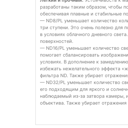
Легкий и прочный:
Устойчивость к ма
разработаны таким образом, чтобы п
обеспечивая плавные и стабильные п
— ND8/PL уменьшает количество кол
три ступени. Это очень полезно для 
в условиях облачного дневного света
поверхностей.
— ND16/PL уменьшает количество свет
помогает сбалансировать изображени
условиях. В дополнение к замедлени
избежать нежелательного эффекта «же
фильтра ND. Также убирает отражени
— ND32/PL уменьшает количество свет
его подходящим для яркого и солнечн
наблюдаемый из-за затвора камеры, 
объектива. Также убирает отражения