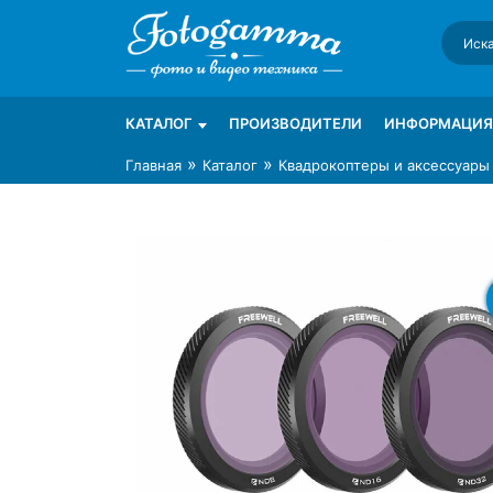
Skip
to
content
Интернет-магазин фототехники Foto-Ga
Магазин фотоаксессуаров foto-gamma.ru
КАТАЛОГ
ПРОИЗВОДИТЕЛИ
ИНФОРМАЦИЯ
»
»
Главная
Каталог
Квадрокоптеры и аксессуары