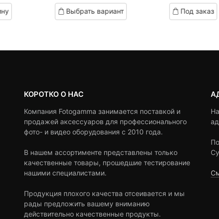
на:
ена
based
based
ину
Выбрать вариант
Под заказ
on
on
0 ₽.
оставляла
customer
customer
,290 ₽.
ratings
ratings
КОРОТКО О НАС
А
Компания Fotogamma занимается поставкой и
На
продажей аксессуаров для профессионального
ад
фото- и видео оборудования с 2010 года.
По
В нашем ассортименте представлены только
Су
качественные товары, прошедшие тестирование
нашими специалистами.
См
Продукция плохого качества отсеивается и мы
рады предложить вашему вниманию
действительно качественные продукты.