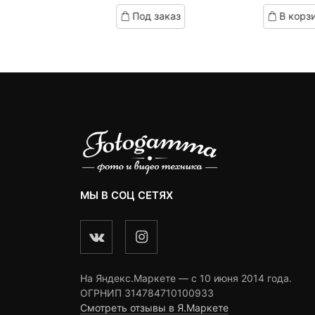
це
ц
ed
based
based
корзину
Под заказ
В корз
on
on
79
с
omer
customer
customer
1
ngs
ratings
ratings
МЫ В СОЦ СЕТЯХ
На Яндекс.Маркете — c 10 июня 2014 года.
ОГРНИП 314784710100933
Смотреть отзывы в Я.Маркете