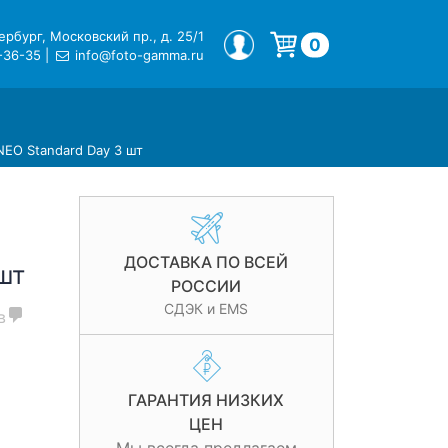
рбург, Московский пр., д. 25/1
МОЙ ПРОФИЛЬ
0
-36-35
|
info@foto-gamma.ru
Корзина пуста.
NEO Standard Day 3 шт
ДОСТАВКА ПО ВСЕЙ
шт
РОССИИ
СДЭК и EMS
в
ГАРАНТИЯ НИЗКИХ
ЦЕН