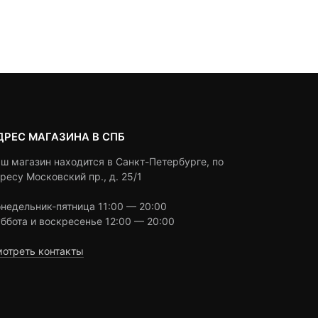
цена:
цена
based
based
В корзину
В корзину
on
on
1,490 ₽.
состав
customer
customer
2,190 ₽.
ratings
ratings
ДРЕС МАГАЗИНА В СПБ
ш магазин находится в Санкт-Петербурге, по
ресу Московский пр., д. 25/1
недельник-пятница 11:00 — 20:00
ббота и воскресенье 12:00 — 20:00
отреть контакты