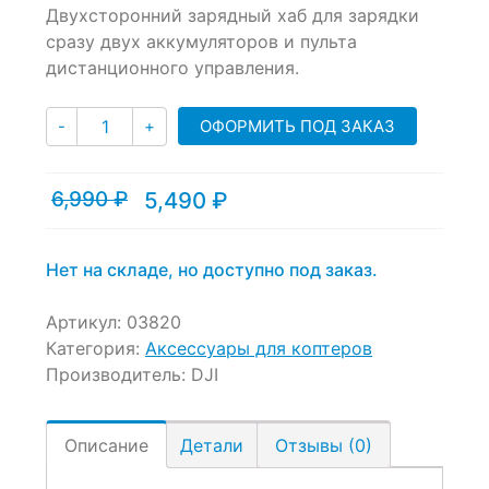
Двухсторонний зарядный хаб для зарядки
out
of
сразу двух аккумуляторов и пульта
based
дистанционного управления.
on
customer
Количество
ratings
ОФОРМИТЬ ПОД ЗАКАЗ
-
+
6,990
₽
5,490
₽
Текущая
Первоначальная
цена:
цена
5,490 ₽.
составляла
6,990 ₽.
Нет на складе, но доступно под заказ.
Артикул:
03820
Категория:
Аксессуары для коптеров
Производитель:
DJI
Описание
Детали
Отзывы (0)