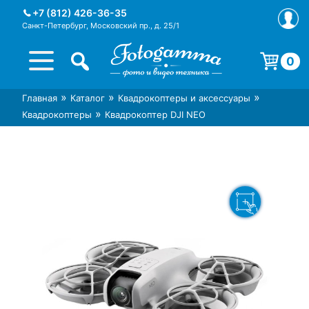
Skip
+7 (812) 426-36-35
to
Санкт-Петербург, Московский пр., д. 25/1
content
0
Корзина пуста.
»
»
»
Главная
Каталог
Квадрокоптеры и аксессуары
Интернет-магазин фототехники
Магазин фотоаксессуаров foto-
»
Квадрокоптеры
Квадрокоптер DJI NEO
Foto-Gamma в СПб
gamma.ru