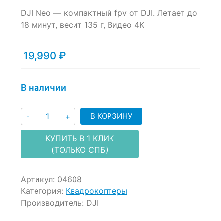
0
5
0
DJI Neo — компактный fpv от DJI. Летает до
out
of
18 минут, весит 135 г, Видео 4K
based
on
customer
19,990
₽
ratings
В наличии
Количество
В КОРЗИНУ
-
+
КУПИТЬ В 1 КЛИК
(ТОЛЬКО СПБ)
Артикул:
04608
Категория:
Квадрокоптеры
Производитель:
DJI