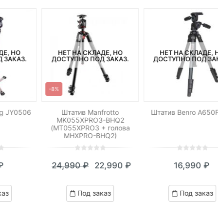
ДЕ, НО
НЕТ НА СКЛАДЕ, НО
НЕТ НА СКЛАДЕ, 
 ЗАКАЗ.
ДОСТУПНО ПОД ЗАКАЗ.
ДОСТУПНО ПОД ЗА
-8%
ng JY0506
Штатив Manfrotto
Штатив Benro A650
MK055XPRO3-BHQ2
(MT055XPRO3 + голова
MHXPRO-BHQ2)
0
5
0
0
5
0
₽
24,990
₽
22,990
₽
16,990
₽
out
out
Текущая
Первоначальная
of
of
цена:
цена
based
based
каз
Под заказ
Под заказ
on
on
22,990 ₽.
составляла
customer
customer
24,990 ₽.
ratings
ratings