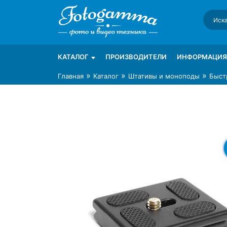
Skip
to
content
Интернет-магазин фототехники Foto-Ga
Магазин фотоаксессуаров foto-gamma.ru
КАТАЛОГ
ПРОИЗВОДИТЕЛИ
ИНФОРМАЦИЯ
»
»
»
Главная
Каталог
Штативы и моноподы
Быст