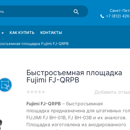
Санкт-Пете
+7 (812) 426
mma в СПб
КАК КУПИТЬ
КОНТАКТЫ
росъемная площадка Fujimi FJ-QRPB
Быстросъемная площадка
Fujimi FJ-QRPB
Добавить отзы
0
5
0
Fujimi FJ-QRPB
– быстросъемная
out
of
площадка предназначена для штативных го
based
FUJIMI FJ BH-01B, FJ BH-03B и их аналогов.
on
Площадка изготовлена из анодированного
customer