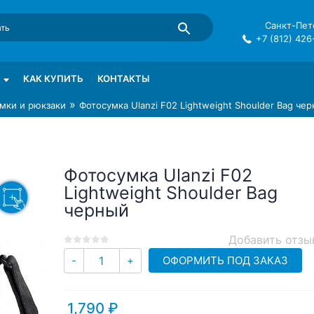
Санкт-Пете
+7 (812) 426
mma в СПб
КАК КУПИТЬ
КОНТАКТЫ
»
мки и рюкзаки
Фотосумка Ulanzi F02 Lightweight Shoulder Bag че
Фотосумка Ulanzi F02
Lightweight Shoulder Bag
черный
Добавить отзы
0
5
0
Количество
ОФОРМИТЬ ПОД ЗАКАЗ
-
+
out
of
based
1,790
₽
on