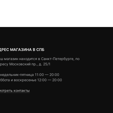
based
based
Под заказ
Под заказ
on
on
customer
customer
ratings
ratings
ДРЕС МАГАЗИНА В СПБ
ш магазин находится в Санкт-Петербурге, по
ресу Московский пр., д. 25/1
недельник-пятница 11:00 — 20:00
ббота и воскресенье 12:00 — 20:00
отреть контакты