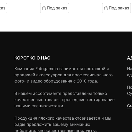
based
based
каз
Под заказ
Под заказ
on
on
customer
customer
ratings
ratings
КОРОТКО О НАС
А
Компания Fotogamma занимается поставкой и
На
продажей аксессуаров для профессионального
ад
фото- и видео оборудования с 2010 года.
По
В нашем ассортименте представлены только
Су
качественные товары, прошедшие тестирование
нашими специалистами.
См
Продукция плохого качества отсеивается и мы
рады предложить вашему вниманию
действительно качественные продукты.