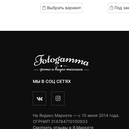
цена:
цена
цен:
ed
based
based
д заказ
Выбрать вариант
Под за
on
on
4,990 ₽.
составляла
5,990 ₽
omer
customer
customer
9,990 ₽.
–
ngs
ratings
ratings
9,990 ₽
МЫ В СОЦ СЕТЯХ
На Яндекс.Маркете — c 10 июня 2014 года.
ОГРНИП 314784710100933
Смотреть отзывы в Я.Маркете