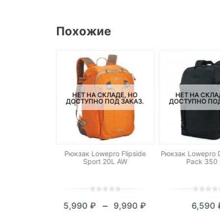
Похожие
СКЛАДЕ, НО
НЕТ НА СКЛАДЕ, НО
НЕТ НА СКЛА
ПОД ЗАКАЗ.
ДОСТУПНО ПОД ЗАКАЗ.
ДОСТУПНО ПОД
nal Geographic
Рюкзак Lowepro Flipside
Рюкзак Lowepro 
W2161
Sport 20L AW
Pack 350
0
5
0
0
5
0
–
₽
4,990
₽
5,990
₽
9,990
₽
6,590
out
out
Текущая
Первоначальная
Диапазон
of
of