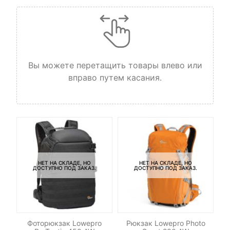
Вы можете перетащить товары влево или
вправо путем касания.
НЕТ НА СКЛАДЕ, НО
НЕТ НА СКЛАДЕ, НО
ДОСТУПНО ПОД ЗАКАЗ.
ДОСТУПНО ПОД ЗАКАЗ.
-
ro
Фоторюкзак Lowepro
Рюкзак Lowepro Photo
Су