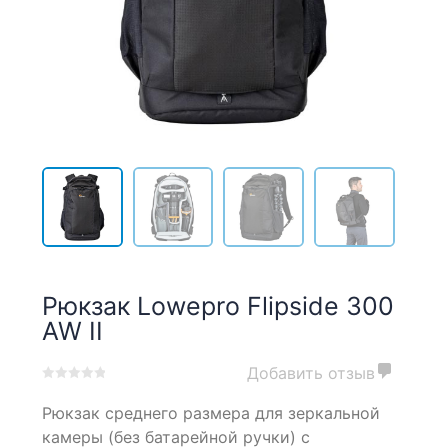
Рюкзак Lowepro Flipside 300
AW II
Добавить отзыв
0
5
0
Рюкзак среднего размера для зеркальной
out
of
камеры (без батарейной ручки) с
based