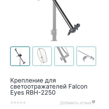
Крепление для
светоотражателей Falcon
Eyes RBH-2250
Добавить отзыв
0
5
0