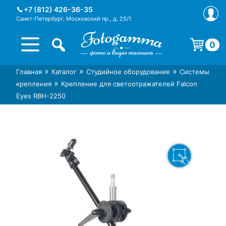
Skip
+7 (812) 426-36-35
to
Санкт-Петербург, Московский пр., д. 25/1
content
0
Корзина пуста.
»
»
»
Главная
Каталог
Студийное оборудование
Системы
Интернет-магазин фототехники
Магазин фотоаксессуаров foto-
»
крепления
Крепление для светоотражателей Falcon
Foto-Gamma в СПб
gamma.ru
Eyes RBH-2250