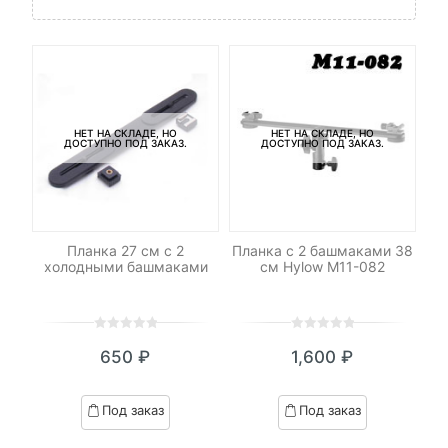
НЕТ НА СКЛАДЕ, НО
НЕТ НА СКЛАДЕ, НО
ДОСТУПНО ПОД ЗАКАЗ.
ДОСТУПНО ПОД ЗАКАЗ.
на
Планка 27 см с 2
Планка с 2 башмаками 38
Ш
холодными башмаками
см Hylow M11-082
0
5
0
0
5
0
650
₽
1,600
₽
out
out
of
of
based
based
Под заказ
Под заказ
on
on
customer
customer