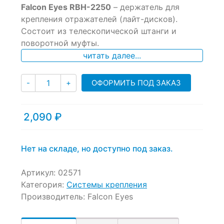
Falcon Eyes RBH-2250
– держатель для
out
of
крепления отражателей (лайт-дисков).
based
Состоит из телескопической штанги и
on
поворотной муфты.
customer
ratings
читать далее...
Количество
ОФОРМИТЬ ПОД ЗАКАЗ
-
+
2,090
₽
Нет на складе, но доступно под заказ.
Артикул:
02571
Категория:
Системы крепления
Производитель:
Falcon Eyes