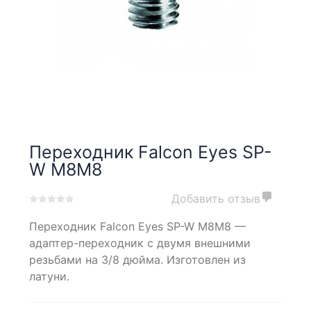
Переходник Falcon Eyes SP-
W M8M8
Добавить отзыв
0
5
0
Переходник Falcon Eyes SP-W M8M8 —
out
of
адаптер-переходник с двумя внешними
based
резьбами на 3/8 дюйма. Изготовлен из
on
латуни.
customer
ratings