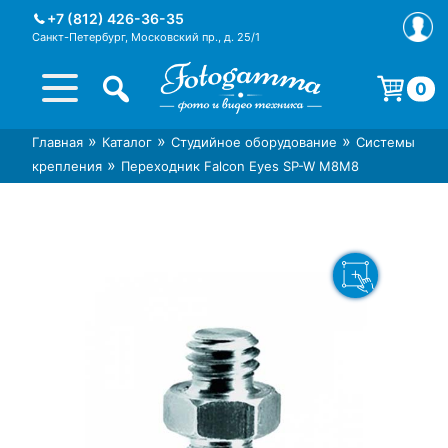
Skip
+7 (812) 426-36-35
to
Санкт-Петербург, Московский пр., д. 25/1
content
0
Корзина пуста.
»
»
»
Главная
Каталог
Студийное оборудование
Системы
Интернет-магазин фототехники
Магазин фотоаксессуаров foto-
»
крепления
Переходник Falcon Eyes SP-W M8M8
Foto-Gamma в СПб
gamma.ru