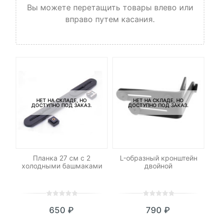
Вы можете перетащить товары влево или
вправо путем касания.
НЕТ НА СКЛАДЕ, НО
НЕТ НА СКЛАДЕ, НО
ДОСТУПНО ПОД ЗАКАЗ.
ДОСТУПНО ПОД ЗАКАЗ.
-
ми
Планка 27 см с 2
L-образный кронштейн
П
холодными башмаками
двойной
S
0
5
0
0
5
0
650
₽
790
₽
out
out