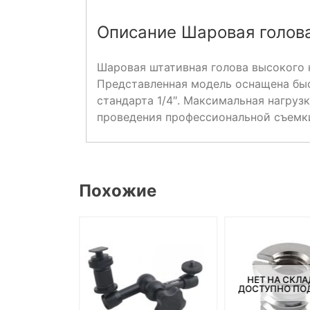
Описание Шаровая голова
Шаровая штативная голова высокого 
Представленная модель оснащена бы
стандарта 1/4″. Максимальная нагруз
проведения профессиональной съемк
Похожие
НЕТ НА СКЛА
СКЛАДЕ, НО
ДОСТУПНО ПОД
ПОД ЗАКАЗ.