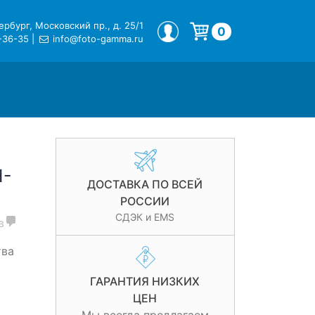
рбург, Московский пр., д. 25/1
МОЙ ПРОФИЛЬ
0
-36-35
|
info@foto-gamma.ru
Корзина пуста.
H-
ДОСТАВКА ПО ВСЕЙ
РОССИИ
СДЭК и EMS
в
тва
ГАРАНТИЯ НИЗКИХ
ЦЕН