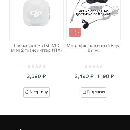
НЕТ НА СКЛАДЕ, НО
ДОСТУПНО ПОД ЗАКАЗ.
-52%
Радиосистема DJI MIC
Микрофон петличный Boya
Ми
VH2
MINI 2 трансмиттер (1TX)
BY-M1
0
5
0
0
5
0
₽
3,690
₽
2,490
₽
1,190
₽
out
out
я
начальная
Текущая
Первоначал
of
of
цена:
цена
based
based
В корзину
Под заказ
on
on
.
вляла
1,190 ₽.
составляла
customer
customer
₽.
2,490 ₽.
ratings
ratings