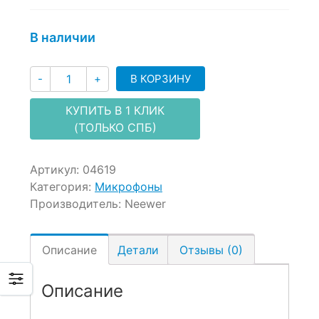
on
customer
В наличии
ratings
Количество
В КОРЗИНУ
-
+
КУПИТЬ В 1 КЛИК
(ТОЛЬКО СПБ)
Артикул:
04619
Категория:
Микрофоны
Производитель:
Neewer
Описание
Детали
Отзывы (0)
Описание