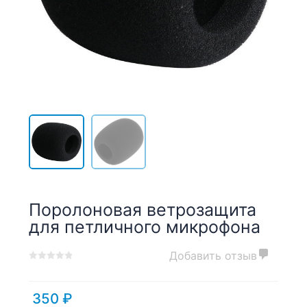
Поролоновая ветрозащита
для петличного микрофона
Добавить отзыв
0
5
0
out
of
350
₽
based