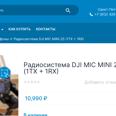
Санкт-Пете
+7 (812) 426
mma в СПб
КАК КУПИТЬ
КОНТАКТЫ
»
фоны
Радиосистема DJI MIC MINI 2S (1TX + 1RX)
Радиосистема DJI MIC MINI 
(1TX + 1RX)
Добавить отзы
0
5
0
out
of
10,990
₽
based
on
customer
В наличии