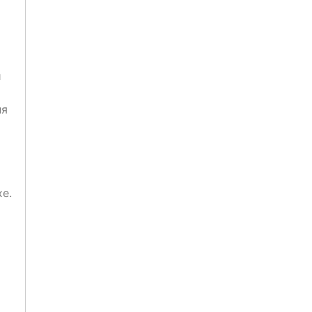
й
ня
е.