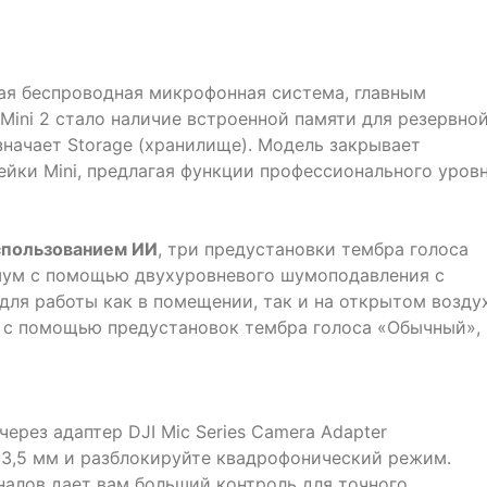
ая беспроводная микрофонная система, главным
Mini 2 стало наличие встроенной памяти для резервно
означает Storage (хранилище). Модель закрывает
йки Mini, предлагая функции профессионального уров
спользованием ИИ
, три предустановки тембра голоса
ум с помощью двухуровневого шумоподавления с
для работы как в помещении, так и на открытом воздух
 с помощью предустановок тембра голоса «Обычный»,
ерез адаптер DJI Mic Series Camera Adapter
ь 3,5 мм и разблокируйте квадрофонический режим.
алов дает вам больший контроль для точного