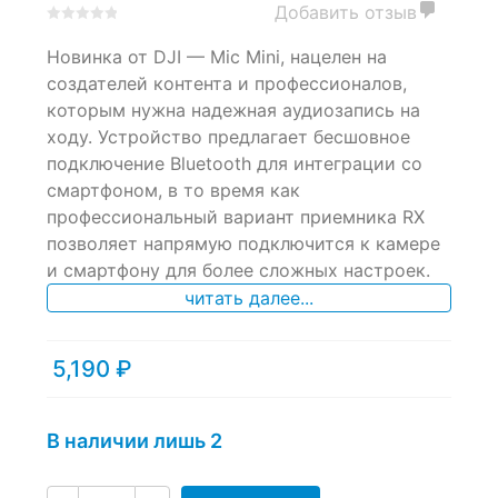
Добавить отзыв
0
5
0
Новинка от DJI — Mic Mini, нацелен на
out
of
создателей контента и профессионалов,
based
которым нужна надежная аудиозапись на
on
ходу. Устройство предлагает бесшовное
customer
ratings
подключение Bluetooth для интеграции со
смартфоном, в то время как
профессиональный вариант приемника RX
позволяет напрямую подключится к камере
и смартфону для более сложных настроек.
читать далее...
5,190
₽
В наличии лишь 2