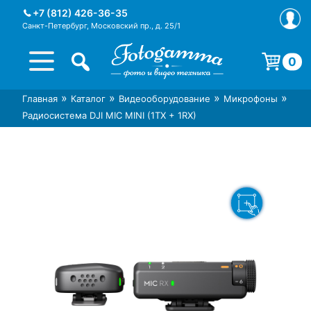
Skip
+7 (812) 426-36-35
to
Санкт-Петербург, Московский пр., д. 25/1
content
0
Корзина пуста.
»
»
»
»
Главная
Каталог
Видеооборудование
Микрофоны
Интернет-магазин фототехники
Магазин фотоаксессуаров foto-
Радиосистема DJI MIC MINI (1TX + 1RX)
Foto-Gamma в СПб
gamma.ru