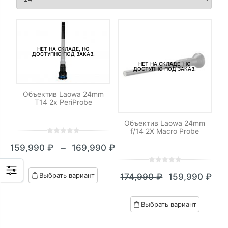
НЕТ НА СКЛАДЕ, НО
ДОСТУПНО ПОД ЗАКАЗ.
НЕТ НА СКЛАДЕ, НО
ДОСТУПНО ПОД ЗАКАЗ.
Объектив Laowa 24mm
T14 2x PeriProbe
Объектив Laowa 24mm
f/14 2X Macro Probe
0
5
0
–
159,990
₽
169,990
₽
out
Диапазон
of
цен:
0
5
0
based
Выбрать вариант
174,990
₽
159,990
₽
out
on
Текущая
Первоначал
159,990 ₽
of
customer
цена:
цена
–
based
ratings
Выбрать вариант
on
159,990 ₽.
составляла
169,990 ₽
customer
174,990 ₽.
ratings