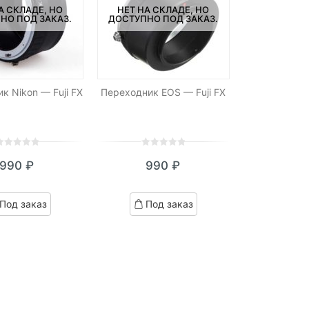
А СКЛАДЕ, НО
НЕТ НА СКЛАДЕ, НО
НО ПОД ЗАКАЗ.
ДОСТУПНО ПОД ЗАКАЗ.
к Nikon — Fuji FX
Переходник EOS — Fuji FX
0
5
0
990
₽
990
₽
ut
out
f
of
ased
based
Под заказ
Под заказ
n
on
ustomer
customer
atings
ratings