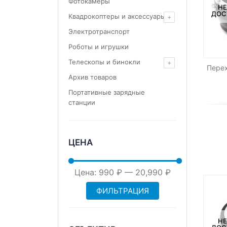
Фотокамеры
НЕ
ДОС
Квадрокоптеры и аксессуары
Электротранспорт
Роботы и игрушки
Телескопы и бинокли
Перех
Архив товаров
Портативные зарядные
станции
ЦЕНА
Минимальная
Максимальная
Цена:
990 ₽
—
20,990 ₽
ФИЛЬТРАЦИЯ
цена
цена
НЕ