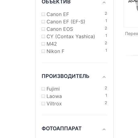
ДОС
ОБЪЕКТИВ
Canon EF
2
Canon EF (EF-S)
1
Canon EOS
2
Перех
CY (Contax Yashica)
1
M42
2
Nikon F
1
ПРОИЗВОДИТЕЛЬ
Fujimi
2
Laowa
1
Viltrox
2
ФОТОАППАРАТ