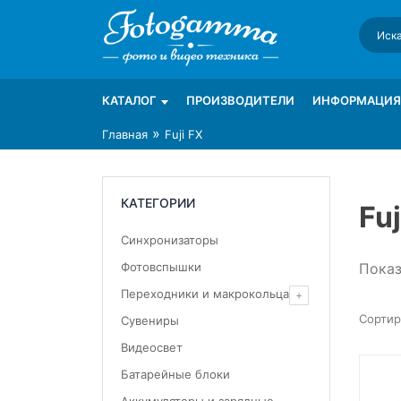
Skip
to
content
Интернет-магазин фототехники Foto-Ga
Магазин фотоаксессуаров foto-gamma.ru
КАТАЛОГ
ПРОИЗВОДИТЕЛИ
ИНФОРМАЦИЯ
»
Главная
Fuji FX
КАТЕГОРИИ
Fuj
Синхронизаторы
Показ
Фотовспышки
Переходники и макрокольца
Сувениры
Видеосвет
Батарейные блоки