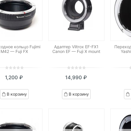
одное кольцо Fujimi
Адаптер Viltrox EF-FX1
Переход
M42 — Fuji FX
Canon EF — Fuji X mount
Yashi
0
5
0
0
5
0
0
5
0
1,200
₽
14,990
₽
out
out
o
of
of
o
based
based
b
В корзину
В корзину
on
on
o
customer
customer
c
ratings
ratings
r