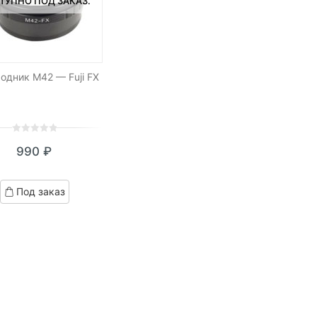
ТУПНО ПОД ЗАКАЗ.
одник M42 — Fuji FX
0
5
0
990
₽
out
of
based
Под заказ
on
customer
ratings