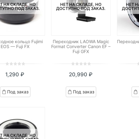
Т НА СКЛАДЕ, НО
НЕТ НА СКЛАДЕ, НО
НЕТ Н
ТУПНО ПОД ЗАКАЗ.
ДОСТУПНО ПОД ЗАКАЗ.
ДОСТУП
одное кольцо Fujimi
Переходник LAOWA Magic
Переходни
EOS — Fuji FX
Format Converter Canon EF –
Fuji GFX
0
5
0
0
5
0
0
5
0
1,290
₽
20,990
₽
out
out
o
of
of
o
based
based
b
Под заказ
Под заказ
on
on
o
customer
customer
c
ratings
ratings
r
Т НА СКЛАДЕ, НО