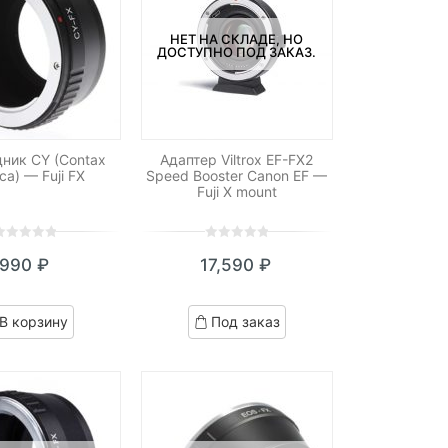
НЕТ НА СКЛАДЕ, НО
ДОСТУПНО ПОД ЗАКАЗ.
ник CY (Contax
Адаптер Viltrox EF-FX2
ca) — Fuji FX
Speed Booster Canon EF —
Fuji X mount
0
5
0
990
₽
17,590
₽
ut
out
f
of
ased
based
В корзину
Под заказ
n
on
ustomer
customer
atings
ratings