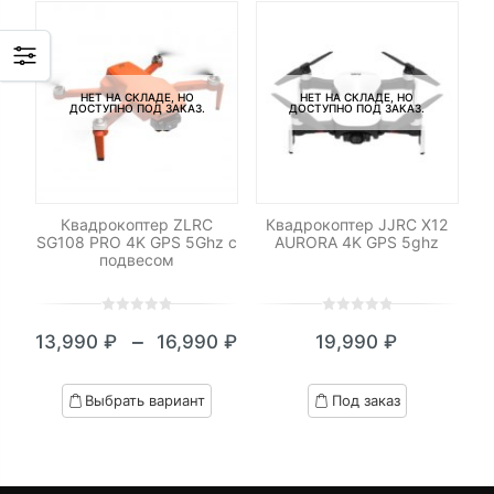
17,490 ₽
12,990 ₽
НЕТ НА СКЛАДЕ, НО
НЕТ НА СКЛАДЕ, НО
ДОСТУПНО ПОД ЗАКАЗ.
ДОСТУПНО ПОД ЗАКАЗ.
Квадрокоптер ZLRC
Квадрокоптер JJRC X12
SG108 PRO 4K GPS 5Ghz с
AURORA 4K GPS 5ghz
подвесом
0
5
0
0
5
0
–
13,990
₽
16,990
₽
19,990
₽
out
out
Диапазон
of
of
цен:
based
based
Выбрать вариант
Под заказ
on
on
13,990 ₽
customer
customer
–
ratings
ratings
16,990 ₽