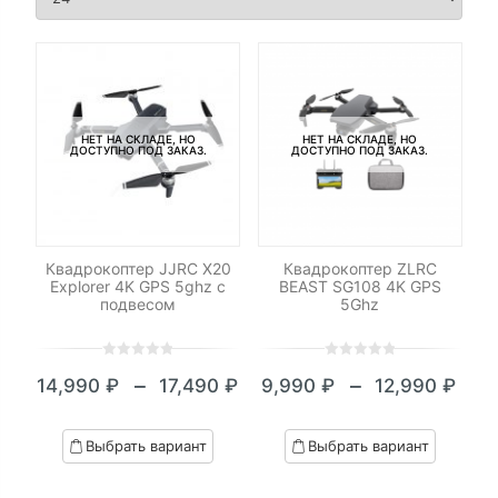
НЕТ НА СКЛАДЕ, НО
НЕТ НА СКЛАДЕ, НО
ДОСТУПНО ПОД ЗАКАЗ.
ДОСТУПНО ПОД ЗАКАЗ.
Квадрокоптер JJRC X20
Квадрокоптер ZLRC
Explorer 4K GPS 5ghz с
BEAST SG108 4K GPS
подвесом
5Ghz
0
5
0
0
5
0
–
–
14,990
₽
17,490
₽
9,990
₽
12,990
₽
out
out
Диапазон
Диапазон
of
of
цен:
цен:
based
based
Выбрать вариант
Выбрать вариант
on
on
14,990 ₽
9,990 ₽
customer
customer
–
–
ratings
ratings