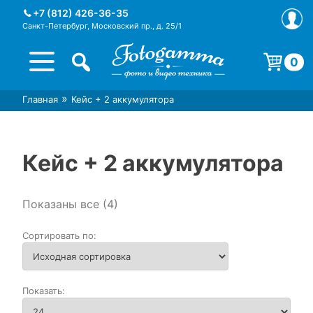
Skip
+7 (812) 426-36-35
to
Санкт-Петербург, Московский пр., д. 25/1
content
0
Корзина пуста.
»
Главная
Кейс + 2 аккумулятора
Интернет-магазин фототехники
Магазин фотоаксессуаров foto-
Foto-Gamma в СПб
gamma.ru
Кейс + 2 аккумулятора
Показаны все (4)