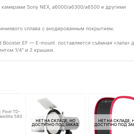
с камерами Sony NEX, a6000/a6300/a6500 и другими
миниевого сплава с анодированным покрытием.
ed Booster EF — E-mount поставляется съёмная «лапа» 
интом 1/4″ и 2 крышки.
ДЕ, НО
 ЗАКАЗ.
 Pixel TD-
eedlite 580
НЕТ НА СКЛАДЕ, НО
НЕТ НА СКЛАДЕ, 
ДОСТУПНО ПОД ЗАКАЗ.
ДОСТУПНО ПОД ЗА