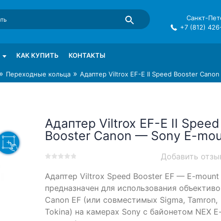
Санкт-Пете
+7 (812) 426
mma в СПб
КАК КУПИТЬ
КОНТАКТЫ
»
»
Переходные кольца
Адаптер Viltrox EF-E II Speed Booster Cano
Адаптер Viltrox EF-E II Speed
Booster Canon — Sony E-mou
Добавить отзы
0
5
0
Адаптер Viltrox Speed Booster EF — E-mount
out
of
предназначен для использования объективо
based
Canon EF (или совместимых Sigma, Tamron,
on
Tokina) на камерах Sony c байонетом NEX E
customer