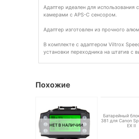
Адаптер идеален для использования 
камерами с APS-C сенсором.
Адаптер изготовлен из прочного алю
В комплекте с адаптером Viltrox Spe
установки переходника на штатив с в
Похожие
НЕТ НА СКЛА
ДОСТУПНО ПОД
Батарейный блок
381 для Canon Sp
НАЛИЧИИ
НЕТ В НАЛИЧИИ
EX II