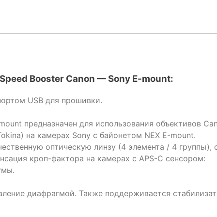
I Speed Booster Canon — Sony E-mount:
с портом USB для прошивки.
E-mount предназначен для использования объективов Ca
Tokina) на камерах Sony c байонетом NEX E-mount.
ственную оптическую линзу (4 элемента / 4 группы), 
сация кроп-фактора на камерах с APS-C сенсором:
гмы.
вление диафрагмой. Также поддерживается стабилиза