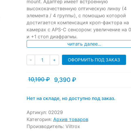
ratings
mount. Адаптер имеет встроенную
высококачественную оптическую линзу (4
элемента / 4 группы), с помощью которой
достигается компенсация кроп-фактора на
камерах с APS-C сенсором: увеличение на 0
и +1 стоп диафрагмы.
читать далее...
Количество
ОФОРМИТЬ ПОД ЗАКАЗ
-
+
10,190
₽
9,390
₽
Текущая
Первоначальная
цена:
цена
9,390 ₽.
составляла
10,190 ₽.
Нет на складе, но доступно под заказ.
Артикул:
02029
Категория:
Архив товаров
Производитель:
Viltrox