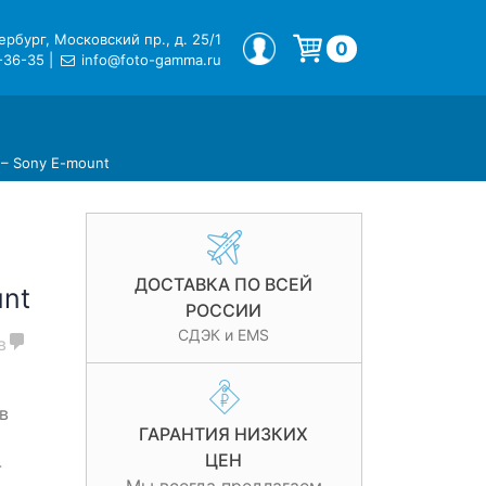
рбург, Московский пр., д. 25/1
МОЙ ПРОФИЛЬ
0
-36-35
|
info@foto-gamma.ru
Корзина пуста.
n – Sony E-mount
ДОСТАВКА ПО ВСЕЙ
nt
РОССИИ
СДЭК и EMS
в
в
ГАРАНТИЯ НИЗКИХ
ЦЕН
-