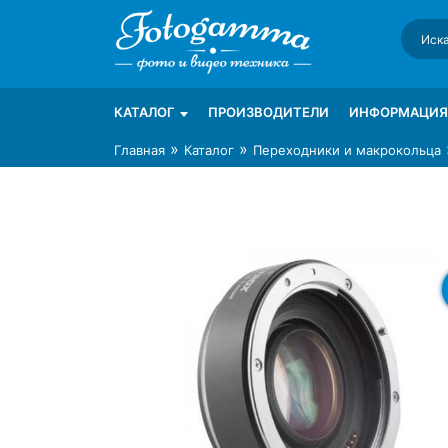
Skip
to
content
Интернет-магазин фототехники Foto-Ga
Магазин фотоаксессуаров foto-gamma.ru
КАТАЛОГ
ПРОИЗВОДИТЕЛИ
ИНФОРМАЦИЯ
»
»
Главная
Каталог
Переходники и макрокольца