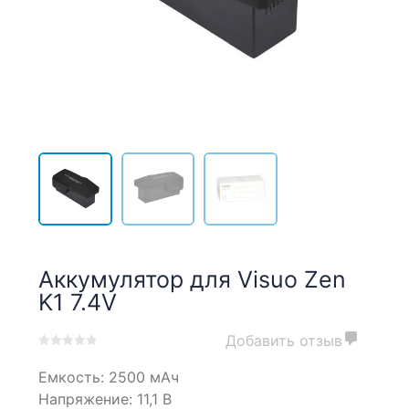
Аккумулятор для Visuo Zen
K1 7.4V
Добавить отзыв
0
5
0
Емкость: 2500 мАч
out
of
Напряжение: 11,1 В
based