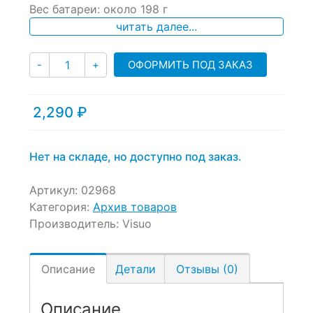
Вес батареи: около 198 г
on
читать далее...
customer
ratings
Количество
ОФОРМИТЬ ПОД ЗАКАЗ
-
+
2,290
₽
Нет на складе, но доступно под заказ.
Артикул:
02968
Категория:
Архив товаров
Производитель:
Visuo
Описание
Детали
Отзывы (0)
Описание