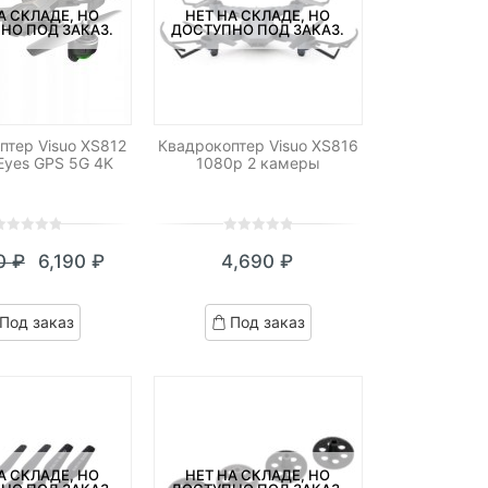
А СКЛАДЕ, НО
НЕТ НА СКЛАДЕ, НО
НО ПОД ЗАКАЗ.
ДОСТУПНО ПОД ЗАКАЗ.
птер Visuo XS812
Квадрокоптер Visuo XS816
 Eyes GPS 5G 4K
1080p 2 камеры
0
5
0
90
₽
6,190
₽
4,690
₽
ut
out
Текущая
Первоначальная
f
of
цена:
цена
ased
based
Под заказ
Под заказ
n
on
6,190 ₽.
составляла
ustomer
customer
6,790 ₽.
atings
ratings
А СКЛАДЕ, НО
НЕТ НА СКЛАДЕ, НО