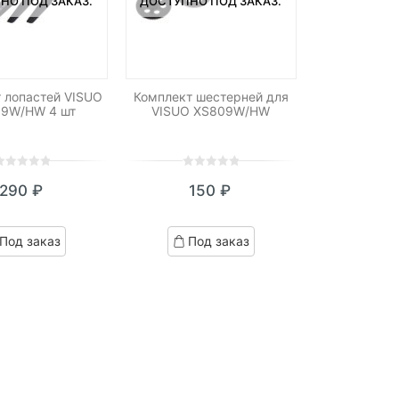
НО ПОД ЗАКАЗ.
ДОСТУПНО ПОД ЗАКАЗ.
 лопастей VISUO
Комплект шестерней для
9W/HW 4 шт
VISUO XS809W/HW
0
5
0
290
₽
150
₽
ut
out
f
of
ased
based
Под заказ
Под заказ
n
on
ustomer
customer
atings
ratings