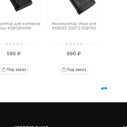
улятор для коптеров
Аккумулятор Visuo для
isuo XS809H/HW
XS809S XS812 XS816S
0
5
0
0
5
0
590
₽
990
₽
out
out
of
of
based
based
Под заказ
Под заказ
on
on
customer
customer
ratings
ratings