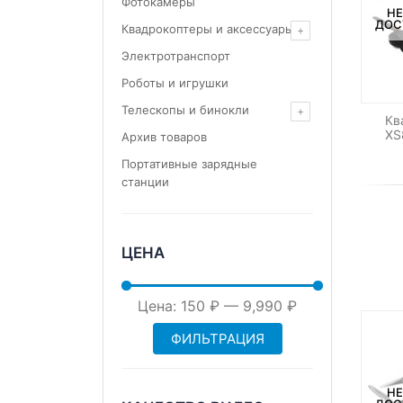
Фотокамеры
НЕ
ДОС
Квадрокоптеры и аксессуары
Электротранспорт
Роботы и игрушки
Телескопы и бинокли
Кв
XS
Архив товаров
Портативные зарядные
станции
ЦЕНА
Минимальная
Максимальная
Цена:
150 ₽
—
9,990 ₽
ФИЛЬТРАЦИЯ
цена
цена
НЕ