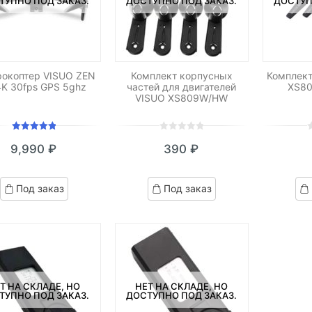
ТУПНО ПОД ЗАКАЗ.
ДОСТУПНО ПОД ЗАКАЗ.
ДОСТУП
рокоптер VISUO ZEN
Комплект корпусных
Комплект
4K 30fps GPS 5ghz
частей для двигателей
XS80
VISUO XS809W/HW
Оценка
0
5
0
0
5
0
9,990
₽
390
₽
5.00
из 5
out
o
of
o
based
b
Под заказ
Под заказ
on
o
customer
c
ratings
r
Т НА СКЛАДЕ, НО
НЕТ НА СКЛАДЕ, НО
ТУПНО ПОД ЗАКАЗ.
ДОСТУПНО ПОД ЗАКАЗ.