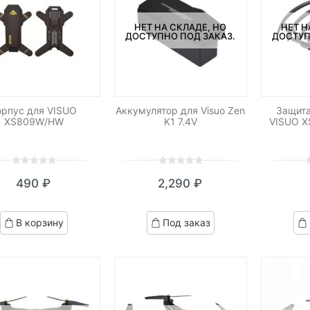
НЕТ НА СКЛАДЕ, НО
НЕТ Н
ДОСТУПНО ПОД ЗАКАЗ.
ДОСТУП
орпус для VISUO
Аккумулятор для Visuo Zen
Защита
XS809W/HW
K1 7.4V
VISUO X
0
5
0
0
5
0
0
5
0
490
₽
2,290
₽
out
out
o
of
of
o
based
based
b
В корзину
Под заказ
on
on
o
customer
customer
c
ratings
ratings
r