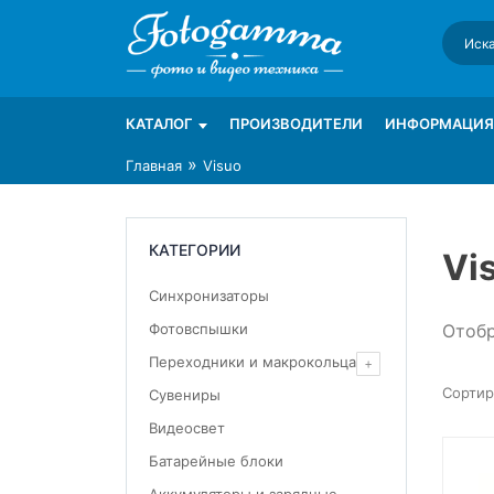
Skip
to
content
Интернет-магазин фототехники Foto-Ga
Магазин фотоаксессуаров foto-gamma.ru
КАТАЛОГ
ПРОИЗВОДИТЕЛИ
ИНФОРМАЦИЯ
»
Главная
Visuo
КАТЕГОРИИ
Vi
Синхронизаторы
Отобр
Фотовспышки
Переходники и макрокольца
Сувениры
Видеосвет
Батарейные блоки