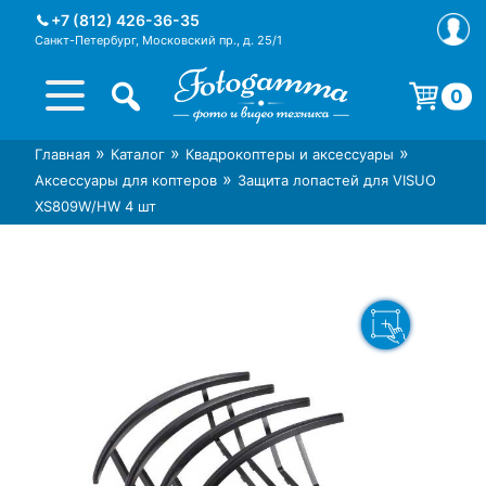
Skip
+7 (812) 426-36-35
to
Санкт-Петербург, Московский пр., д. 25/1
content
0
Корзина пуста.
»
»
»
Главная
Каталог
Квадрокоптеры и аксессуары
Интернет-магазин фототехники
Магазин фотоаксессуаров foto-
»
Аксессуары для коптеров
Защита лопастей для VISUO
Foto-Gamma в СПб
gamma.ru
XS809W/HW 4 шт