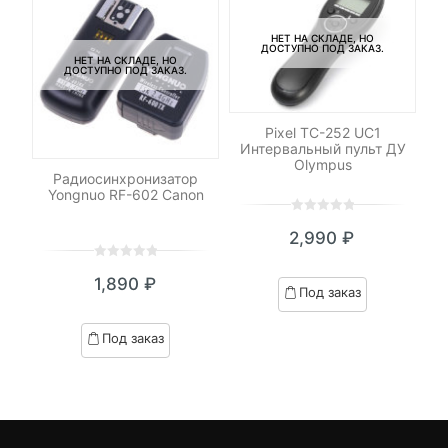
НЕТ НА СКЛАДЕ, НО
ДОСТУПНО ПОД ЗАКАЗ.
НЕТ НА СКЛАДЕ, НО
ДОСТУПНО ПОД ЗАКАЗ.
Pixel TC-252 UC1
Интервальный пульт ДУ
Olympus
ng
Радиосинхронизатор
С
Yongnuo RF-602 Canon
0
5
0
2,990
₽
out
of
0
5
0
based
1,890
₽
out
Под заказ
on
of
customer
based
Под заказ
ratings
on
customer
ratings