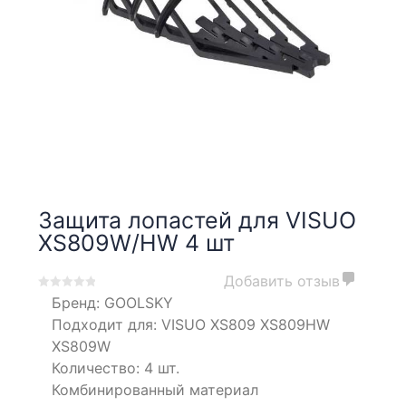
Защита лопастей для VISUO
XS809W/HW 4 шт
Добавить отзыв
0
5
0
Бренд:
GOOLSKY
out
Подходит для: VISUO XS809 XS809HW
of
XS809W
based
Количество: 4 шт.
on
customer
Комбинированный материал
ratings