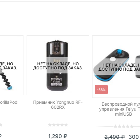
ДЕ, НО
НЕТ НА СКЛАДЕ, НО
НЕТ НА СКЛАДЕ, 
 ЗАКАЗ.
ДОСТУПНО ПОД ЗАКАЗ.
ДОСТУПНО ПОД ЗА
-88%
rillaPod
Приемник Yongnuo RF-
Беспроводной пу
602RX
управления Feiyu 
miniUSB
0
5
0
0
5
0
₽
1,290
₽
2,490
₽
30
out
out