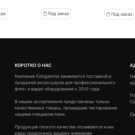
Теку
Пер
of
of
based
цена:
цен
based
каз
Под заказ
Под заказ
on
on
300 ₽
сост
customer
customer
ratings
2,49
ratings
КОРОТКО О НАС
А
Компания Fotogamma занимается поставкой и
На
продажей аксессуаров для профессионального
ад
фото- и видео оборудования с 2010 года.
По
В нашем ассортименте представлены только
Су
качественные товары, прошедшие тестирование
нашими специалистами.
См
Продукция плохого качества отсеивается и мы
рады предложить вашему вниманию