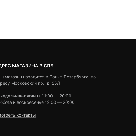
щая
воначальная
Текуща
Первон
of
of
based
а
цена:
цена
based
Под заказ
Выбрать вариант
on
on
.
авляла
14,510 ₽
состав
customer
customer
ratings
0 ₽.
14,960 
ratings
ДРЕС МАГАЗИНА В СПБ
ш магазин находится в Санкт-Петербурге, по
ресу Московский пр., д. 25/1
недельник-пятница 11:00 — 20:00
ббота и воскресенье 12:00 — 20:00
отреть контакты