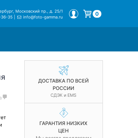
рбург, Московский пр., д. 25/1
МОЙ ПРОФИЛЬ
0
-36-35
|
info@foto-gamma.ru
Корзина пуста.
ля
ДОСТАВКА ПО ВСЕЙ
РОССИИ
СДЭК и EMS
в
ует
ГАРАНТИЯ НИЗКИХ
и
ЦЕН