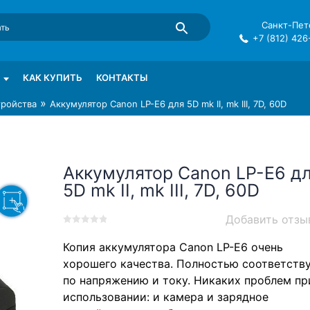
Санкт-Пете
+7 (812) 426
mma в СПб
КАК КУПИТЬ
КОНТАКТЫ
»
тройства
Аккумулятор Canon LP-E6 для 5D mk II, mk III, 7D, 60D
Аккумулятор Canon LP-E6 д
5D mk II, mk III, 7D, 60D
Добавить отзы
0
5
0
Копия аккумулятора Canon LP-E6 очень
out
of
хорошего качества. Полностью соответств
based
по напряжению и току. Никаких проблем пр
on
использовании: и камера и зарядное
customer