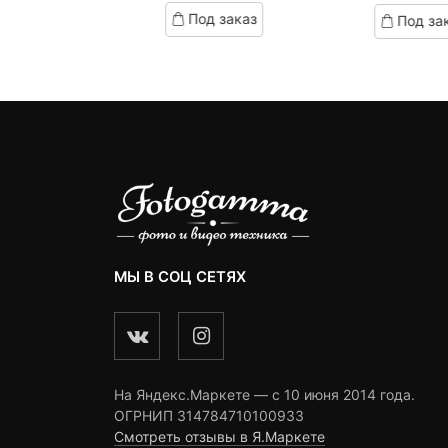
based
цена:
цена
це
ц
ed
based
Под заказ
ть вариант
Под за
on
on
14,510 ₽.
составляла
30
с
customer
omer
customer
ratings
14,960 ₽.
2
ngs
ratings
МЫ В СОЦ СЕТЯХ
На Яндекс.Маркете — c 10 июня 2014 года.
ОГРНИП 314784710100933
Смотреть отзывы в Я.Маркете