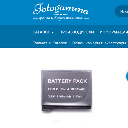
Skip
to
content
Интернет-магазин фототехники Foto-Ga
Магазин фотоаксессуаров foto-gamma.ru
КАТАЛОГ
ПРОИЗВОДИТЕЛИ
ИНФОРМАЦИЯ
»
»
Главная
Каталог
Экшен камеры и аксессуары