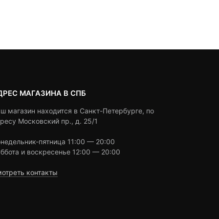
цена:
цена
based
based
Под заказ
Под заказ
on
on
890 ₽.
состав
customer
customer
1,000 ₽
ratings
ratings
ДРЕС МАГАЗИНА В СПБ
ш магазин находится в Санкт-Петербурге, по
ресу Московский пр., д. 25/1
недельник-пятница 11:00 — 20:00
ббота и воскресенье 12:00 — 20:00
отреть контакты