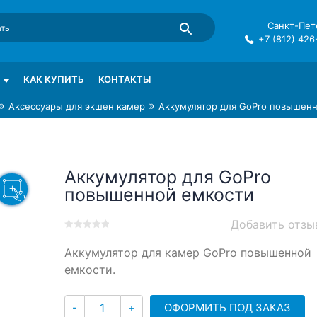
Санкт-Пете
+7 (812) 426
mma в СПб
КАК КУПИТЬ
КОНТАКТЫ
»
»
Аксессуары для экшен камер
Аккумулятор для GoPro повышен
Аккумулятор для GoPro
повышенной емкости
Добавить отзы
0
5
0
Аккумулятор для камер GoPro повышенной
out
of
емкости.
based
on
Количество
customer
ОФОРМИТЬ ПОД ЗАКАЗ
-
+