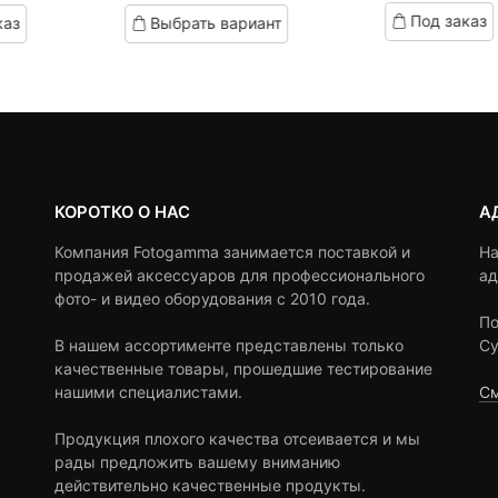
based
на:
ена
цена:
цена
based
Под заказ
каз
Выбрать вариант
on
on
0 ₽.
оставляла
9,390 ₽.
составляла
customer
customer
ratings
,490 ₽.
9,670 ₽.
ratings
КОРОТКО О НАС
А
Компания Fotogamma занимается поставкой и
На
продажей аксессуаров для профессионального
ад
фото- и видео оборудования с 2010 года.
По
В нашем ассортименте представлены только
Су
качественные товары, прошедшие тестирование
нашими специалистами.
См
Продукция плохого качества отсеивается и мы
рады предложить вашему вниманию
действительно качественные продукты.