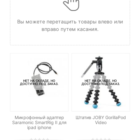
Вы можете перетащить товары влево или
вправо путем касания.
НЕТ НА СКЛАДЕ, НО
НЕТ НА СКЛАДЕ, НО
ДОСТУПНО ПОД ЗАКАЗ.
ДОСТУПНО ПОД ЗАКАЗ.
RO
Микрофонный адаптер
Штатив JOBY GorillaPod
Saramonic SmartRig II для
Video
ipad iphone