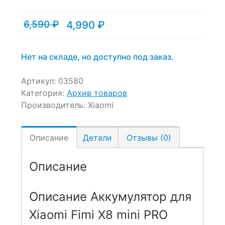
6,590
₽
4,990
₽
Текущая
Первоначальная
цена:
цена
4,990 ₽.
составляла
6,590 ₽.
Нет на складе, но доступно под заказ.
Артикул:
03580
Категория:
Архив товаров
Производитель:
Xiaomi
Описание
Детали
Отзывы (0)
Описание
Описание Аккумулятор для
Xiaomi Fimi X8 mini PRO