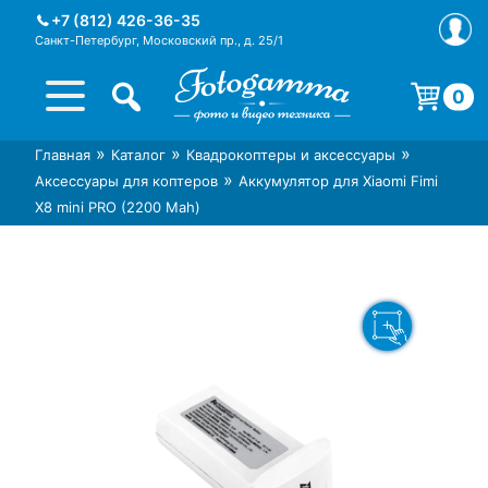
Skip
+7 (812) 426-36-35
to
Санкт-Петербург, Московский пр., д. 25/1
content
0
Корзина пуста.
»
»
»
Главная
Каталог
Квадрокоптеры и аксессуары
Интернет-магазин фототехники
Магазин фотоаксессуаров foto-
»
Аксессуары для коптеров
Аккумулятор для Xiaomi Fimi
Foto-Gamma в СПб
gamma.ru
X8 mini PRO (2200 Mah)