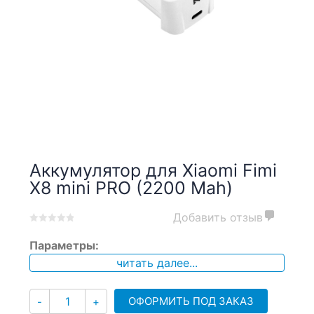
Аккумулятор для Xiaomi Fimi
X8 mini PRO (2200 Mah)
Добавить отзыв
0
5
0
Параметры:
out
of
читать далее...
based
on
Количество
customer
ОФОРМИТЬ ПОД ЗАКАЗ
-
+
ratings