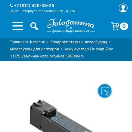
Skip
+7 (812) 426-36-35
to
Санкт-Петербург, Московский пр., д. 25/1
content
0
Корзина пуста.
»
»
»
Главная
Каталог
Квадрокоптеры и аксессуары
Интернет-магазин фототехники
Магазин фотоаксессуаров foto-
»
Аксессуары для коптеров
Аккумулятор Hubsan Zino
Foto-Gamma в СПб
gamma.ru
H117S увеличенного объема 5000mAh