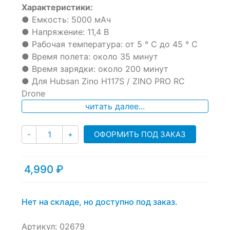
Характеристики:
out
of
● Емкость: 5000 мАч
based
● Напряжение: 11,4 В
on
● Рабочая температура: от 5 ° C до 45 ° C
customer
ratings
● Время полета: около 35 минут
● Время зарядки: около 200 минут
● Для Hubsan Zino H117S / ZINO PRO RC
Drone
читать далее...
Количество
ОФОРМИТЬ ПОД ЗАКАЗ
-
+
4,990
₽
Нет на складе, но доступно под заказ.
Артикул:
02679