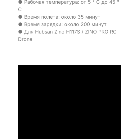
● Рабочая температура: от 5 ° C до 45 °
C
● Время полета: около 35 минут
● Время зарядки: около 200 минут
● Для Hubsan Zino H117S / ZINO PRO RC
Drone