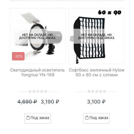
НЕТ НА СКЛАДЕ, НО
НЕТ НА СКЛАДЕ, НО
ДОСТУПНО ПОД ЗАКАЗ.
ДОСТУПНО ПОД ЗАКАЗ.
-32%
Светодиодный осветитель
Софтбокс зонтичный Hylow
Ш
ДУ
Yongnuo YN-168
60 х 90 см с сотами
0
5
0
0
5
0
4,690
₽
3,190
₽
3,100
₽
out
out
Текущая
Первоначальная
of
of
цена:
цена
based
based
Под заказ
Под заказ
on
on
3,190 ₽.
составляла
customer
customer
4,690 ₽.
ratings
ratings