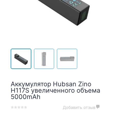
Аккумулятор Hubsan Zino
H117S увеличенного объема
5000mAh
Добавить отзыв
0
5
0