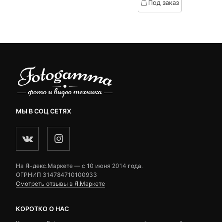
Под заказ
on
2,790 ₽.
составляла
customer
3,500 ₽.
ratings
МЫ В СОЦ СЕТЯХ
На Яндекс.Маркете — c 10 июня 2014 года.
ОГРНИП 314784710100933
Смотреть отзывы в Я.Маркете
КОРОТКО О НАС