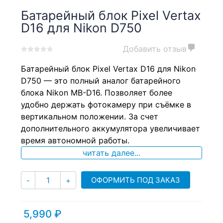
Батарейный блок Pixel Vertax
D16 для Nikon D750
Добавить отзыв
0
5
0
Батарейный блок Pixel Vertax D16 для Nikon
out
of
D750 — это полный аналог батарейного
based
блока Nikon MB-D16. Позволяет более
on
удобно держать фотокамеру при съёмке в
customer
ratings
вертикальном положении. За счет
дополнительного аккумулятора увеличивает
время автономной работы.
читать далее...
Количество
ОФОРМИТЬ ПОД ЗАКАЗ
-
+
5,990
₽