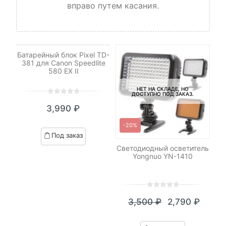
вправо путем касания.
НЕТ НА СКЛАДЕ, НО
ДОСТУПНО ПОД ЗАКАЗ.
Батарейный блок Pixel TD-
381 для Canon Speedlite
580 EX II
НЕТ НА СКЛАДЕ, НО
ДОСТУПНО ПОД ЗАКАЗ.
0
5
0
3,990
₽
out
of
-20%
based
Под заказ
on
р
Светодиодный осветитель
Со
customer
n
Yongnuo YN-1410
ratings
0
5
0
3,500
₽
2,790
₽
out
Текущая
Первоначал
of
цена:
цена
based