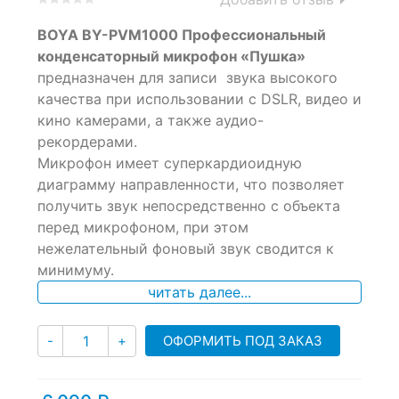
0
5
0
BOYA BY-PVM1000 Профессиональный
out
of
конденсаторный микрофон «Пушка»
based
предназначен для записи звука высокого
on
качества при использовании с DSLR, видео и
customer
ratings
кино камерами, а также аудио-
рекордерами.
Микрофон имеет суперкардиоидную
диаграмму направленности, что позволяет
получить звук непосредственно с объекта
перед микрофоном, при этом
нежелательный фоновый звук сводится к
минимуму.
читать далее...
Количество
ОФОРМИТЬ ПОД ЗАКАЗ
-
+