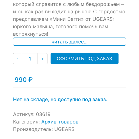
который справится с любым бездорожьем –
on
и он как раз выходит на рынок! С гордостью
customer
ratings
представляем «Мини Багги» от UGEARS:
юркого малыша, готового помочь вам
встряхнуться!
читать далее...
Количество
ОФОРМИТЬ ПОД ЗАКАЗ
-
+
990
₽
Нет на складе, но доступно под заказ.
Артикул:
03619
Категория:
Архив товаров
Производитель:
UGEARS