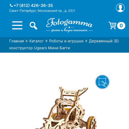
Skip
+7 (812) 426-36-35
to
Санкт-Петербург, Московский пр., д. 25/1
content
0
Корзина пуста.
»
»
»
Главная
Каталог
Роботы и игрушки
Деревянный 3D
Интернет-магазин фототехники
Магазин фотоаксессуаров foto-
конструктор Ugears Мини Багги
Foto-Gamma в СПб
gamma.ru