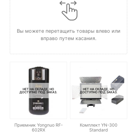
Вы можете перетащить товары влево или
вправо путем касания.
НЕТ НА СКЛАДЕ, НО
НЕТ НА СКЛАДЕ, НО
ДОСТУПНО ПОД ЗАКАЗ.
ДОСТУПНО ПОД ЗАКАЗ.
RO
Приемник Yongnuo RF-
Комплект YN-300
К
602RX
Standard