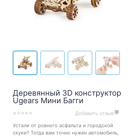
Деревянный 3D конструктор
Ugears Мини Багги
Добавить отзыв
0
5
0
Устали от ровного асфальта и городской
out
of
скуки? Тогда вам точно нужен автомобиль,
based