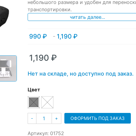
небольшого размера и удобен для переноск
on
транспортировки.
customer
ratings
читать далее...
990
₽
1,190
₽
Диапазон
–
цен:
990 ₽
–
1,190
₽
1,190 ₽
Нет на складе, но доступно под заказ.
Цвет
Количество
ОФОРМИТЬ ПОД ЗАКАЗ
-
+
Артикул:
01752