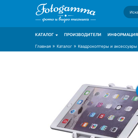
Skip
to
content
Интернет-магазин фототехники Foto-Ga
Магазин фотоаксессуаров foto-gamma.ru
КАТАЛОГ
ПРОИЗВОДИТЕЛИ
ИНФОРМАЦИЯ
»
»
Главная
Каталог
Квадрокоптеры и аксессуары