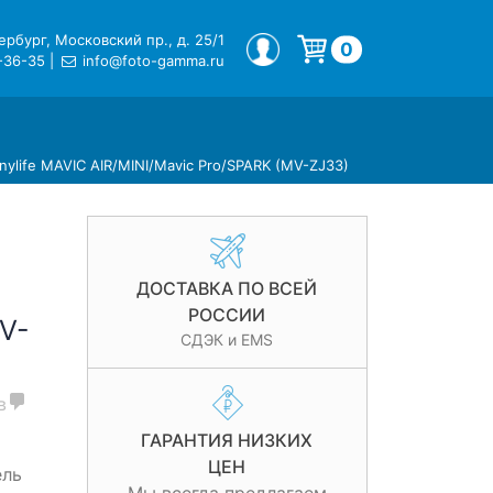
рбург, Московский пр., д. 25/1
МОЙ ПРОФИЛЬ
0
-36-35
|
info@foto-gamma.ru
Корзина пуста.
life MAVIC AIR/MINI/Mavic Pro/SPARK (MV-ZJ33)
ДОСТАВКА ПО ВСЕЙ
РОССИИ
MV-
СДЭК и EMS
в
ГАРАНТИЯ НИЗКИХ
ЦЕН
ель