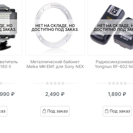
ДЕ, НО
НЕТ НА СКЛАДЕ, НО
НЕТ НА СКЛАДЕ, 
 ЗАКАЗ.
ДОСТУПНО ПОД ЗАКАЗ.
ДОСТУПНО ПОД ЗА
ветитель
Металлический байонет
Радиосинхрониза
160 II
Meike MK-EM1 для Sony NEX
Yongnuo RF-602 N
0
5
0
0
5
0
,990
₽
2,490
₽
1,890
₽
out
out
кущая
ервоначальная
of
of
на:
ена
based
based
каз
Под заказ
Под заказ
on
on
990 ₽.
оставляла
customer
customer
,390 ₽.
ratings
ratings