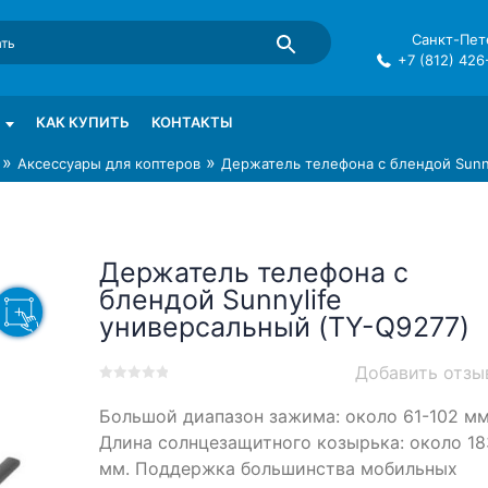
Санкт-Пете
+7 (812) 426
mma в СПб
КАК КУПИТЬ
КОНТАКТЫ
»
»
Аксессуары для коптеров
Держатель телефона с блендой Sunn
Держатель телефона с
блендой Sunnylife
универсальный (TY-Q9277)
Добавить отзы
0
5
0
Большой диапазон зажима: около 61-102 мм
out
of
Длина солнцезащитного козырька: около 18
based
мм. Поддержка большинства мобильных
on