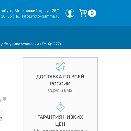
рбург, Московский пр., д. 25/1
МОЙ ПРОФИЛЬ
0
-36-35
|
info@foto-gamma.ru
Корзина пуста.
ylife универсальный (TY-Q9277)
ДОСТАВКА ПО ВСЕЙ
РОССИИ
СДЭК и EMS
в
;
ГАРАНТИЯ НИЗКИХ
3
ЦЕН