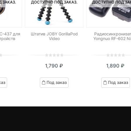
 ЗАКАЗ.
ДОСТУПНО ПОД ЗАКАЗ.
ДОСТУПНО ПОД ЗА
CC-437 для
Штатив JOBY GorillaPod
Радиосинхрониза
тройств
Video
Yongnuo RF-602 N
0
5
0
0
5
0
1,790
₽
1,890
₽
out
out
of
of
based
based
каз
Под заказ
Под заказ
on
on
customer
customer
ratings
ratings