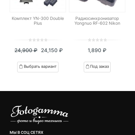
-
LED
Комплект YN-300 Double
Радиосинхронизатор
Н
о
Plus
Yongnuo RF-602 Nikon
0
5
0
0
5
0
24,900
₽
24,150
₽
1,890
₽
out
out
Текущая
Первоначальная
of
of
цена:
цена
based
based
Выбрать вариант
Под заказ
on
on
24,150 ₽.
составляла
customer
customer
24,900 ₽.
ratings
ratings
МЫ В СОЦ СЕТЯХ