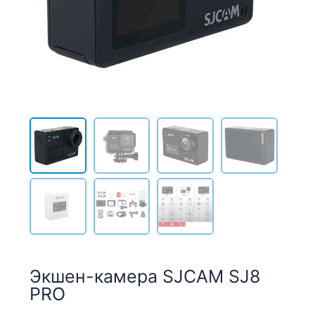
Экшен-камера SJCAM SJ8
PRO