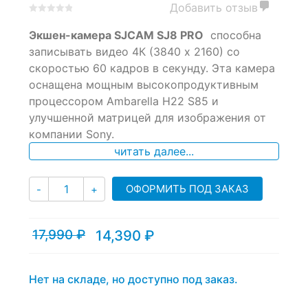
Добавить отзыв
0
5
0
Экшен-камера SJCAM SJ8 PRO
способна
out
of
записывать видео 4К (3840 х 2160) со
based
скоростью 60 кадров в секунду. Эта камера
on
оснащена мощным высокопродуктивным
customer
ratings
процессором Ambarella H22 S85 и
улучшенной матрицей для изображения от
компании Sony.
читать далее...
Количество
ОФОРМИТЬ ПОД ЗАКАЗ
-
+
17,990
₽
14,390
₽
Текущая
Первоначальная
цена:
цена
14,390 ₽.
составляла
17,990 ₽.
Нет на складе, но доступно под заказ.