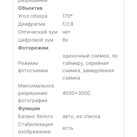
разрешении
Объектив
Угол обзора
170º
Диафрагма
f/2.8
Оптический зум
нет
Цифровой зум
8х
Фоторежим
одиночный снимок, по
Режимы
таймеру, серийная
фотосъемки
съемка, замедленная
съемка
Максимальное
разрешение
4000×3000
фотографии
Функции
Баланс белого
авто, из списка
Стабилизация
есть
изображения