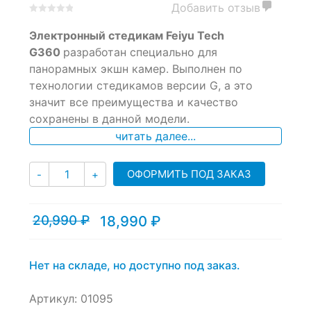
Добавить отзыв
0
5
0
Электронный стедикам Feiyu Tech
out
of
G360
разработан специально для
based
панорамных экшн камер. Выполнен по
on
технологии стедикамов версии G, а это
customer
ratings
значит все преимущества и качество
сохранены в данной модели.
читать далее...
Количество
ОФОРМИТЬ ПОД ЗАКАЗ
-
+
20,990
₽
18,990
₽
Текущая
Первоначальная
цена:
цена
18,990 ₽.
составляла
20,990 ₽.
Нет на складе, но доступно под заказ.
Артикул:
01095