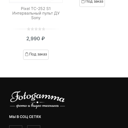
Под заказ
on
Pixel TC-252 S1
Ра
customer
Интервальный пульт ДУ
ratings
Sony
0
5
0
2,990
₽
out
of
based
Под заказ
on
customer
ratings
МЫ В СОЦ СЕТЯХ