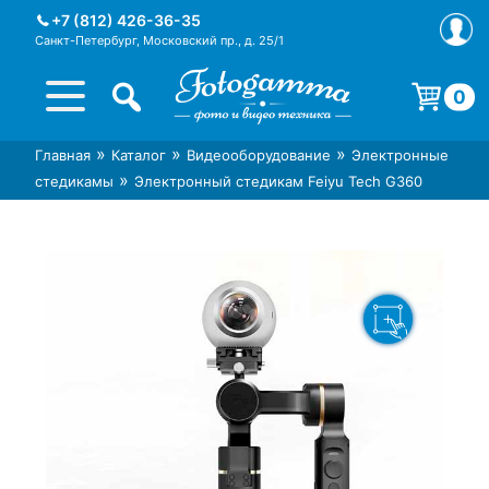
Skip
+7 (812) 426-36-35
to
Санкт-Петербург, Московский пр., д. 25/1
content
0
Корзина пуста.
»
»
»
Главная
Каталог
Видеооборудование
Электронные
Интернет-магазин фототехники
Магазин фотоаксессуаров foto-
»
стедикамы
Электронный стедикам Feiyu Tech G360
Foto-Gamma в СПб
gamma.ru