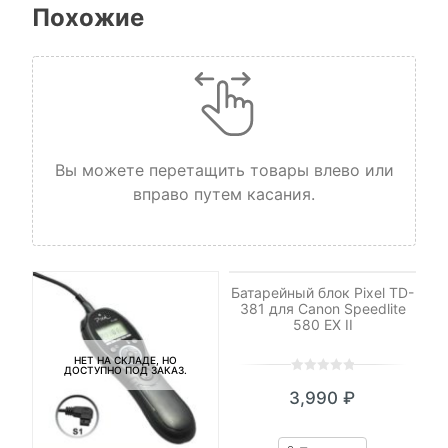
Похожие
Вы можете перетащить товары влево или
вправо путем касания.
НЕТ НА СКЛАДЕ, НО
ДОСТУПНО ПОД ЗАКАЗ.
Батарейный блок Pixel TD-
381 для Canon Speedlite
580 EX II
НЕТ НА СКЛАДЕ, НО
ДОСТУПНО ПОД ЗАКАЗ.
0
5
0
3,990
₽
out
of
based