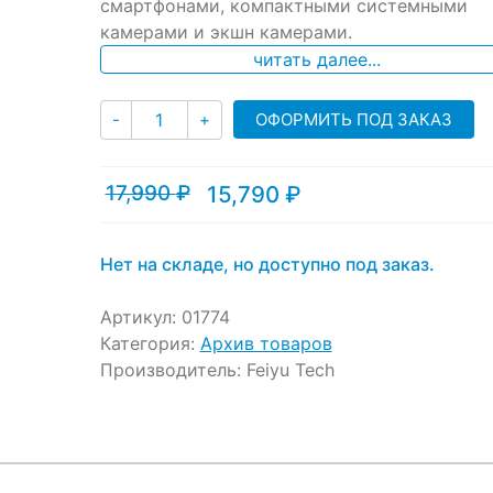
ratings
смартфонами, компактными системными
камерами и экшн камерами.
читать далее...
Количество
ОФОРМИТЬ ПОД ЗАКАЗ
-
+
17,990
₽
15,790
₽
Текущая
Первоначальная
цена:
цена
15,790 ₽.
составляла
17,990 ₽.
Нет на складе, но доступно под заказ.
Артикул:
01774
Категория:
Архив товаров
Производитель:
Feiyu Tech