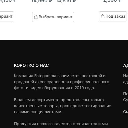
4,150
₽
2,590
₽
14,960
₽
14,510
₽
out
out
кущая
ервоначальная
Текущая
Первоначальная
of
of
на:
ена
based
цена:
цена
based
ариант
Под заказ
Выбрать вариант
on
on
,150 ₽.
оставляла
14,510 ₽.
составляла
customer
customer
4,900 ₽.
ratings
14,960 ₽.
ratings
КОРОТКО О НАС
А
Компания Fotogamma занимается поставкой и
На
продажей аксессуаров для профессионального
ад
фото- и видео оборудования с 2010 года.
По
В нашем ассортименте представлены только
Су
качественные товары, прошедшие тестирование
нашими специалистами.
См
Продукция плохого качества отсеивается и мы