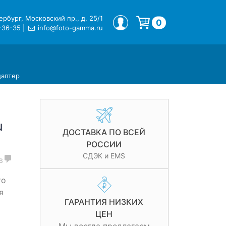
рбург, Московский пр., д. 25/1
МОЙ ПРОФИЛЬ
0
-36-35
|
info@foto-gamma.ru
Корзина пуста.
даптер
u
ДОСТАВКА ПО ВСЕЙ
РОССИИ
СДЭК и EMS
в
то
я
ГАРАНТИЯ НИЗКИХ
ЦЕН