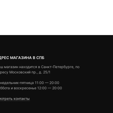
2,490
₽
2,490
₽
out
out
of
of
based
based
Под заказ
Под заказ
on
on
customer
customer
ratings
ratings
ДРЕС МАГАЗИНА В СПБ
ш магазин находится в Санкт-Петербурге, по
ресу Московский пр., д. 25/1
недельник-пятница 11:00 — 20:00
ббота и воскресенье 12:00 — 20:00
отреть контакты