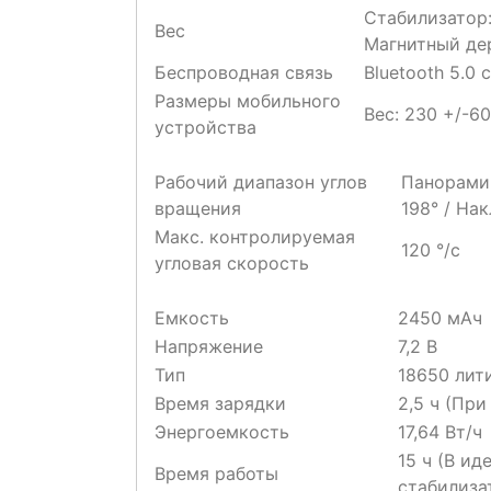
Стабилизатор:
Вес
Магнитный дер
Беспроводная связь
Bluetooth 5.0
Размеры мобильного
Вес: 230 +/-60
устройства
Рабочий диапазон углов
Панорамиро
вращения
198° / Нак
Макс. контролируемая
120 °/с
угловая скорость
Емкость
2450 мАч
Напряжение
7,2 В
Тип
18650 лит
Время зарядки
2,5 ч (Пр
Энергоемкость
17,64 Вт/ч
15 ч (В и
Время работы
стабилиза