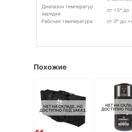
Диапазон температур
от +5° до
зарядки
Рабочая температура
от 0° до 
Похожие
СКЛАДЕ, НО
НЕТ НА СКЛА
НЕТ НА СКЛАДЕ, НО
ПОД ЗАКАЗ.
ДОСТУПНО ПОД
ДОСТУПНО ПОД ЗАКАЗ.