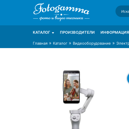
Skip
to
content
Интернет-магазин фототехники Foto-Ga
Магазин фотоаксессуаров foto-gamma.ru
КАТАЛОГ
ПРОИЗВОДИТЕЛИ
ИНФОРМАЦИЯ
»
»
»
Главная
Каталог
Видеооборудование
Элект