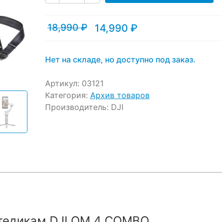
ratings
18,990
₽
14,990
₽
Текущая
Первоначальная
цена:
цена
14,990 ₽.
составляла
18,990 ₽.
Нет на складе, но доступно под заказ.
Артикул:
03121
Категория:
Архив товаров
Производитель:
DJI
тедикам DJI OM 4 COMBO