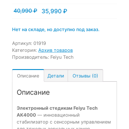
40,990
₽
35,990
₽
Текущая
Первоначальная
цена:
цена
35,990 ₽.
составляла
40,990 ₽.
Нет на складе, но доступно под заказ.
Артикул:
01919
Категория:
Архив товаров
Производитель:
Feiyu Tech
Описание
Детали
Отзывы (0)
Описание
Электронный стедикам Feiyu Tech
AK4000
— инновационный
стабилизатор с сенсорным управлением
для тяжелых зеркальных камер.