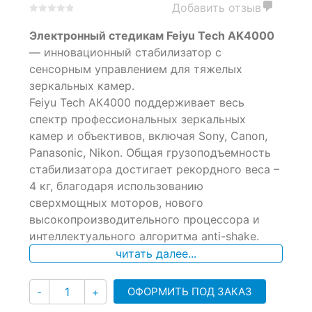
Добавить отзыв
0
5
0
Электронный стедикам Feiyu Tech AK4000
out
of
— инновационный стабилизатор с
based
сенсорным управлением для тяжелых
on
зеркальных камер.
customer
ratings
Feiyu Tech АК4000 поддерживает весь
спектр профессиональных зеркальных
камер и объективов, включая Sony, Canon,
Panasonic, Nikon. Общая грузоподъемность
стабилизатора достигает рекордного веса –
4 кг, благодаря использованию
сверхмощных моторов, нового
высокопроизводительного процессора и
интеллектуального алгоритма anti-shake.
читать далее...
Количество
ОФОРМИТЬ ПОД ЗАКАЗ
-
+