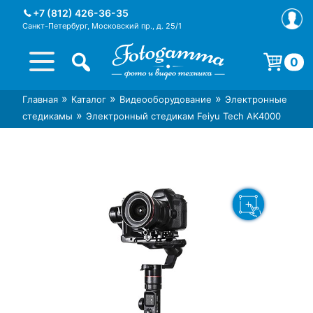
Skip
+7 (812) 426-36-35
to
Санкт-Петербург, Московский пр., д. 25/1
content
0
Корзина пуста.
»
»
»
Главная
Каталог
Видеооборудование
Электронные
Интернет-магазин фототехники
Магазин фотоаксессуаров foto-
»
стедикамы
Электронный стедикам Feiyu Tech AK4000
Foto-Gamma в СПб
gamma.ru