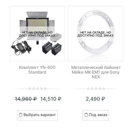
НЕТ НА СКЛАДЕ, НО
НЕТ НА СКЛАДЕ, НО
ДОСТУПНО ПОД ЗАКАЗ.
ДОСТУПНО ПОД ЗАКАЗ.
-
od
Комплект YN-600
Металлический байонет
К
Standard
Meike MK-EM1 для Sony
NEX
0
5
0
0
5
0
14,960
₽
14,510
₽
2,490
₽
out
out
Текущая
Первоначальная
of
of
цена:
цена
based
based
Выбрать вариант
Под заказ
on
on
14,510 ₽.
составляла
customer
customer
14,960 ₽.
ratings
ratings