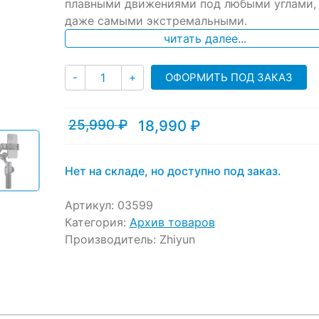
ratings
плавными движениями под любыми углами,
даже самыми экстремальными.
читать далее...
Количество
ОФОРМИТЬ ПОД ЗАКАЗ
-
+
25,990
₽
18,990
₽
Текущая
Первоначальная
цена:
цена
18,990 ₽.
составляла
25,990 ₽.
Нет на складе, но доступно под заказ.
Артикул:
03599
Категория:
Архив товаров
Производитель:
Zhiyun