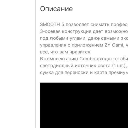
Описание
SMOOTH 5 позволяет снимать профес
3-осевая конструкция дает возможно
под любыми углами, даже самыми эк
управления с приложением ZY Cami, чт
всё, что вам нравится.
В комплектацию Combo входят: стаби
светодиодный источник света (1 шт.),
сумка для переноски и карта премиум