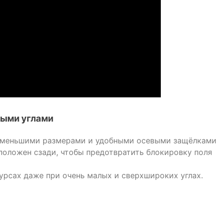
ными углами
с меньшими размерами и удобными осевыми защёлками
положен сзади, чтобы предотвратить блокировку поля
рсах даже при очень малых и сверхшироких углах.