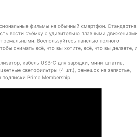
сиональные фильмы на обычный смартфон. Стандартна
сть вести съёмку с удивительно плавными движениям
стремальными. Воспользуйтесь панелью полного
обы снимать всё, что вы хотите, всё, что вы делаете, 
лизатор, кабель USB-C для зарядки, мини-штатив,
 цветные светофильтры (4 шт.), ремешок на запястье,
 подписки Prime Membership.