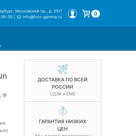
рбург, Московский пр., д. 25/1
МОЙ ПРОФИЛЬ
0
-36-35
|
info@foto-gamma.ru
Корзина пуста.
o
un
ДОСТАВКА ПО ВСЕЙ
РОССИИ
СДЭК и EMS
в
ГАРАНТИЯ НИЗКИХ
ия
ЦЕН
ьно