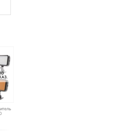
НО
НЕТ НА СКЛАДЕ, НО
НЕТ НА СКЛАДЕ, НО
КАЗ.
ДОСТУПНО ПОД ЗАКАЗ.
ДОСТУПНО ПОД ЗАКАЗ.
-88%
итель
Синхрокабель Pixel CL-N3
Беспроводной пульт
0
управления Feiyu Tech
miniUSB