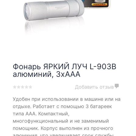
Фонарь ЯРКИЙ ЛУЧ L-903B
алюминий, 3xAAA
Добавить отзыв
0
5
0
Удобен при использовании в машине или на
out
of
отдыхе. Работает с помощью 3 батареек
based
типа ААА. Компактный,
on
многофункциональный и не заменимый
customer
ratings
помощник. Корпус выполнен из прочного
алюминия, что увеличивает срок службы.