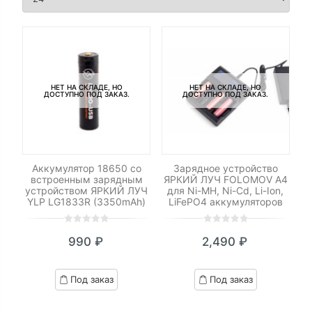
НЕТ НА СКЛАДЕ, НО
НЕТ НА СКЛАДЕ, НО
ДОСТУПНО ПОД ЗАКАЗ.
ДОСТУПНО ПОД ЗАКАЗ.
Аккумулятор 18650 со
Зарядное устройство
встроенным зарядным
ЯРКИЙ ЛУЧ FOLOMOV A4
устройством ЯРКИЙ ЛУЧ
для Ni-MH, Ni-Cd, Li-Ion,
YLP LG1833R (3350mAh)
LiFePO4 аккумуляторов
0
5
0
0
5
0
990
₽
2,490
₽
out
out
of
of
based
based
Под заказ
Под заказ
on
on
customer
customer
ratings
ratings