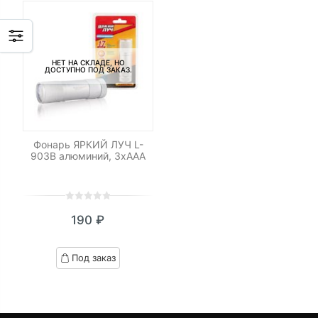
НЕТ НА СКЛАДЕ, НО
ДОСТУПНО ПОД ЗАКАЗ.
Фонарь ЯРКИЙ ЛУЧ L-
903B алюминий, 3xAAA
0
5
0
190
₽
out
of
based
Под заказ
on
customer
ratings