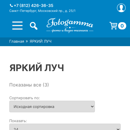
Skip
+7 (812) 426-36-35
to
Санкт-Петербург, Московский пр., д. 25/1
content
0
Корзина пуста.
»
Главная
ЯРКИЙ ЛУЧ
Интернет-магазин фототехники
Магазин фотоаксессуаров foto-
Foto-Gamma в СПб
gamma.ru
ЯРКИЙ ЛУЧ
Показаны все (3)